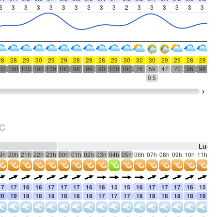
3
3
3
3
3
3
3
3
3
3
2
3
3
3
3
3
3
3
28
28
29
30
29
29
28
28
28
29
30
30
30
29
29
28
28
2
00
100
100
100
100
100
98
99
90
100
100
76
59
47
70
96
98
10
0.5
°C
Lun 1
9h
20h
21h
22h
23h
00h
01h
02h
03h
04h
05h
06h
07h
08h
09h
10h
11h
12
17
17
16
16
17
17
17
16
16
15
15
16
17
17
17
16
15
1
20
19
18
18
18
18
18
18
17
17
17
18
18
18
18
18
19
2