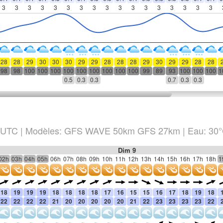
3
3
3
3
3
3
3
3
3
3
3
3
3
3
3
3
3
28
28
29
30
30
30
29
29
28
28
28
29
30
29
29
28
28
98
98
100
100
100
100
100
100
100
100
100
99
89
93
100
100
100
1
0.5
0.3
0.3
0.7
0.3
0.3
UTC
|
Modèles: GFS WAVE 50km GFS 27km
| Eau: 30
Dim 9
02h
03h
04h
05h
06h
07h
08h
09h
10h
11h
12h
13h
14h
15h
16h
17h
18h
1
18
19
19
19
18
18
18
18
17
16
15
15
16
17
18
19
18
22
22
22
22
21
20
20
20
20
20
21
22
23
23
23
23
22