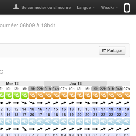
Se connecter ou s'inscrire
Langue
Wisuki
Journée: 06h09 à 18h41
Partager
°C
Mer 12
Jeu 13
V
7h
10h
13h
16h
19h
22h
01h
04h
07h
10h
13h
16h
19h
22h
01h
04h
07h
10
12
15
12
14
18
16
17
15
16
18
13
15
17
17
19
19
18
1
13
16
18
17
20
17
18
18
18
19
20
20
21
22
22
22
21
2
.4
0.4
0.3
0.3
0.4
0.5
0.5
0.5
0.4
0.4
0.3
0.3
0.4
0.4
0.5
0.5
0.5
0.