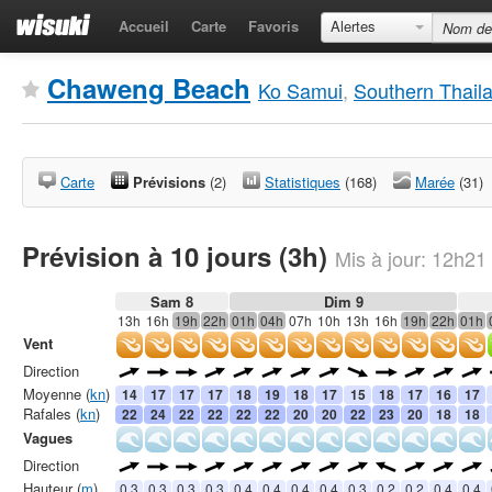
Accueil
Carte
Favoris
Alertes
Chaweng Beach
Ko Samui
,
Southern Thail
Carte
Prévisions
(2)
Statistiques
(168)
Marée
(31)
Prévision à 10 jours (3h)
Mis à jour:
12h21
Sam 8
Dim 9
13h
16h
19h
22h
01h
04h
07h
10h
13h
16h
19h
22h
01h
Vent
Direction
Moyenne (
kn
)
14
17
17
17
18
19
18
17
15
18
17
16
17
Rafales (
kn
)
22
24
22
22
22
22
20
20
22
23
20
18
18
Vagues
Direction
Hauteur (
m
)
0.3
0.3
0.3
0.3
0.4
0.4
0.4
0.4
0.3
0.2
0.2
0.4
0.4