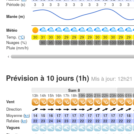
Période (s)
3
3
3
3
3
3
3
3
3
7
3
3
3
Marée (m)
Météo
Temp. (
°C
)
30
31
30
30
29
29
29
29
30
30
30
29
29
Nuages (%)
90
95
100
100
100
100
95
97
100
100
100
100
Pluie (mm/h)
Prévision à 10 jours (1h)
Mis à jour:
12h21
Sam 8
13h
14h
15h
16h
17h
18h
19h
20h
21h
22h
23h
00h
01h
Vent
Direction
Moyenne (
kn
)
14
15
16
17
17
17
17
17
17
17
17
17
18
Rafales (
kn
)
22
23
24
24
23
22
22
22
22
22
22
22
22
Vagues