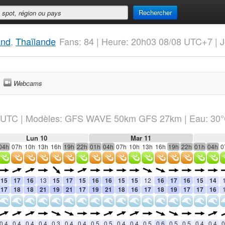
Rechercher
and
,
Thaïlande
Fans: 84 | Heure: 20h03 08/08 UTC+7 | 
Webcams
UTC
|
Modèles: GFS WAVE 50km GFS 27km
| Eau: 30
Lun 10
Mar 11
04h
07h
10h
13h
16h
19h
22h
01h
04h
07h
10h
13h
16h
19h
22h
01h
04h
0
15
17
16
13
15
17
15
16
16
15
15
12
16
17
16
15
14
17
18
18
21
19
21
17
19
21
18
16
17
18
19
17
17
16
0.4
0.4
0.4
0.4
0.3
0.4
0.4
0.5
0.5
0.4
0.4
0.5
0.6
0.5
0.5
0.4
0.4
0