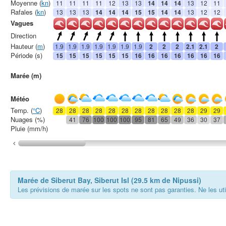
Moyenne (
kn
)
11
11
11
11
12
13
13
14
14
14
13
12
11
Rafales (
kn
)
13
13
13
14
14
14
15
15
14
14
13
12
12
Vagues
Direction
Hauteur (
m
)
1.9
1.9
1.9
1.9
1.9
1.9
1.9
2
2
2
2.1
2.1
2
Période (s)
15
15
15
15
15
15
16
16
16
16
16
16
16
Marée (m)
Météo
Temp. (
°C
)
28
28
28
28
28
28
28
28
28
28
28
29
29
Nuages (%)
41
76
100
100
100
95
81
65
49
36
30
37
Pluie (mm/h)
Marée de Siberut Bay, Siberut Isl (29.5 km de Nipussi)
Les prévisions de marée sur les spots ne sont pas garanties. Ne les ut