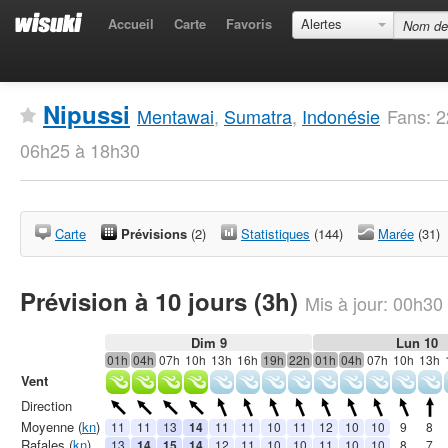
Accueil
Carte
Favoris
Alertes
Nipussi
Mentawai
,
Sumatra
,
Indonésie
Fans: 2
06h25 à 18h30
Carte
Prévisions
(2)
Statistiques
(144)
Marée
(31)
Prévision à 10 jours (3h)
Mis à jour:
00h30
Dim 9
Lun 10
01h
04h
07h
10h
13h
16h
19h
22h
01h
04h
07h
10h
13h
Vent
Direction
Moyenne (
kn
)
11
11
13
14
11
11
10
11
12
10
10
9
8
Rafales (
kn
)
13
14
15
14
12
11
10
10
11
10
10
8
7