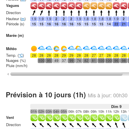
Vagues
Direction
Hauteur (
m
)
1.9
1.9
1.9
2
2
2
1.9
1.8
1.8
1.8
1.8
1.9
2
Période (s)
15
15
16
16
16
16
15
15
15
15
14
22
21
Marée (m)
Météo
Temp. (
°C
)
28
28
28
28
29
29
28
28
27
27
28
28
28
Nuages (%)
100
95
49
37
99
74
82
81
100
100
96
98
Pluie (mm/h)
Prévision à 10 jours (1h)
Mis à jour:
00h30
Dim 9
01h
02h
03h
04h
05h
06h
07h
08h
09h
10h
11h
12h
13h
Vent
Direction