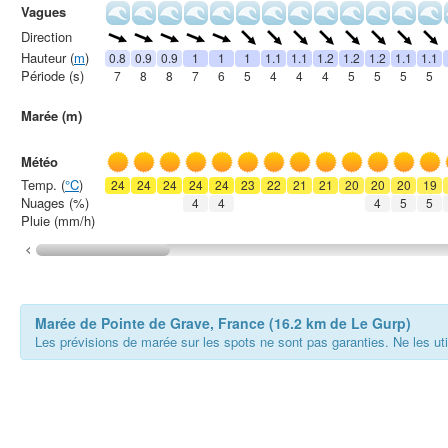
Vagues
Direction
Hauteur (
m
)
0.8
0.9
0.9
1
1
1
1.1
1.1
1.2
1.2
1.2
1.1
1.1
Période (s)
7
8
8
7
6
5
4
4
4
5
5
5
5
Marée (m)
Météo
Temp. (
°C
)
24
24
24
24
24
23
22
21
21
20
20
20
19
Nuages (%)
4
4
4
5
5
Pluie (mm/h)
Marée de Pointe de Grave, France (16.2 km de Le Gurp)
Les prévisions de marée sur les spots ne sont pas garanties. Ne les ut