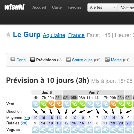
Accueil
Carte
Favoris
Alertes
Le Gurp
Aquitaine
,
France
Fans: 145 | Heure:
Carte
Prévisions
(2)
Statistiques
(36)
Marée
(31)
Prévision à 10 jours (3h)
Mis à jour:
18h25
Jeu 6
Ven 7
14h
17h
20h
23h
02h
05h
08h
11h
14h
17h
20h
23h
02h
Vent
Direction
Moyenne (
kn
)
10
16
16
14
9
10
10
8
7
12
14
10
9
Rafales (
kn
)
9
14
18
18
12
16
16
11
8
11
19
20
20
Vagues