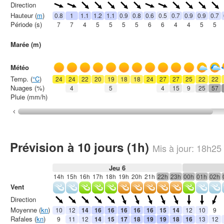
Direction
Hauteur (
m
)
0.8
1
1.1
1.2
1.1
0.9
0.8
0.6
0.5
0.7
0.9
0.9
0.7
Période (s)
7
7
4
5
5
5
5
6
6
4
4
5
5
Marée (m)
Météo
Temp. (
°C
)
24
24
22
20
19
18
18
24
27
27
25
22
22
Nuages (%)
4
5
4
15
9
25
57
Pluie (mm/h)
Prévision à 10 jours (1h)
Mis à jour:
18h25
Jeu 6
14h
15h
16h
17h
18h
19h
20h
21h
22h
23h
00h
01h
02h
Vent
Direction
Moyenne (
kn
)
10
12
14
16
16
16
16
16
15
14
12
10
9
Rafales (
kn
)
9
11
12
14
15
17
18
19
19
18
16
13
12