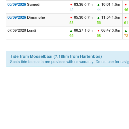
05/09/2026
Samedi
03:36
0.7m
10:01
1.5m
▼
▲
▼
42
44
46
06/09/2026
Dimanche
05:30
0.7m
11:54
1.5m
▼
▲
▼
53
56
61
07/09/2026 Lundi
00:27
1.6m
06:47
0.6m
▲
▼
▲
65
68
72
Tide from Mosselbaai (7.18km from Hartenbos)
Spots tide forecasts are provided with no warranty. Do not use for naviga