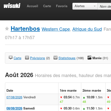
Accueil
Carte
Favoris
Alertes
Hartenbos
Western Cape
,
Afrique du Sud
Fan
07h17 à 17h57
Carte
Prévisions
(2)
Statistiques
(168)
Marée
(31)
Août 2026
Horaires des marées, hauteur des mar
Date
1ère marée
2ème marée
3è
07/08/2026
Vendredi
03:54
0.7m
10:09
1.5m
▼
▲
▼
47
48
49
08/08/2026
Samedi
05:30
0.6m
11:50
1.5m
▼
▲
▼