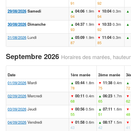
91
92
29/08/2026
Samedi
04:06
1.9m
10:04
0.3m
▲
▼
▲
94
94
30/08/2026
Dimanche
04:37
1.9m
10:33
0.3m
▲
▼
▲
93
92
31/08/2026
Lundi
05:09
1.9m
11:04
0.3m
▲
▼
▲
87
85
Septembre 2026
Horaires des marées, hauteur
Date
1ère marée
2ème marée
3è
01/09/2026
Mardi
05:44
1.8m
11:38
0.4m
▲
▼
▲
78
75
72
02/09/2026
Mercredi
00:11
0.4m
06:23
1.7m
▼
▲
▼
68
65
62
03/09/2026
Jeudi
00:56
0.5m
07:11
1.6m
▼
▲
▼
55
51
48
04/09/2026
Vendredi
01:58
0.6m
08:17
1.5m
▼
▲
▼
43
42
41