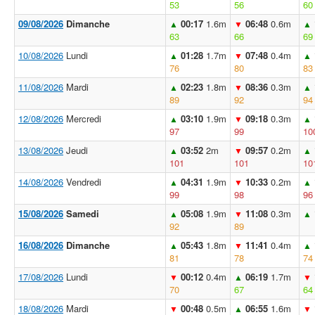
53
56
60
09/08/2026
Dimanche
00:17
1.6m
06:48
0.6m
▲
▼
▲
63
66
69
10/08/2026
Lundi
01:28
1.7m
07:48
0.4m
▲
▼
▲
76
80
83
11/08/2026
Mardi
02:23
1.8m
08:36
0.3m
▲
▼
▲
89
92
94
12/08/2026
Mercredi
03:10
1.9m
09:18
0.3m
▲
▼
▲
97
99
10
13/08/2026
Jeudi
03:52
2m
09:57
0.2m
▲
▼
▲
101
101
10
14/08/2026
Vendredi
04:31
1.9m
10:33
0.2m
▲
▼
▲
99
98
96
15/08/2026
Samedi
05:08
1.9m
11:08
0.3m
▲
▼
▲
92
89
16/08/2026
Dimanche
05:43
1.8m
11:41
0.4m
▲
▼
▲
81
78
74
17/08/2026
Lundi
00:12
0.4m
06:19
1.7m
▼
▲
▼
70
67
64
18/08/2026
Mardi
00:48
0.5m
06:55
1.6m
▼
▲
▼