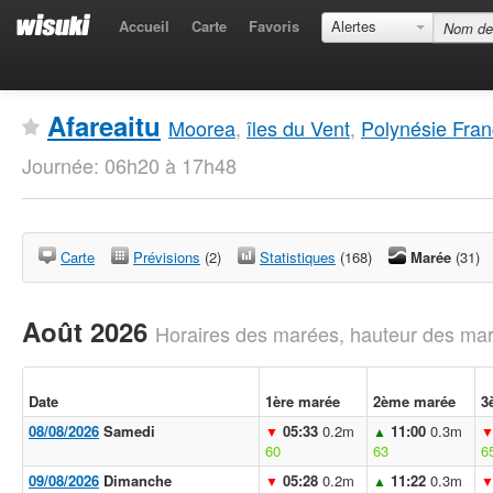
Accueil
Carte
Favoris
Alertes
Afareaitu
Moorea
,
îles du Vent
,
Polynésie Fran
Journée: 06h20 à 17h48
Carte
Prévisions
(2)
Statistiques
(168)
Marée
(31)
Août 2026
Horaires des marées, hauteur des mar
Date
1ère marée
2ème marée
3
08/08/2026
Samedi
05:33
0.2m
11:00
0.3m
▼
▲
60
63
6
09/08/2026
Dimanche
05:28
0.2m
11:22
0.3m
▼
▲