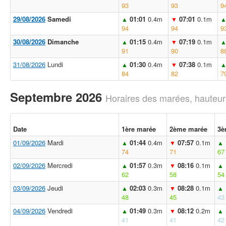
93
93
9
29/08/2026
Samedi
01:01
0.4m
07:01
0.1m
▲
▼
94
94
9
30/08/2026
Dimanche
01:15
0.4m
07:19
0.1m
▲
▼
91
90
8
31/08/2026
Lundi
01:30
0.4m
07:38
0.1m
▲
▼
84
82
7
Septembre 2026
Horaires des marées, hauteur
Date
1ère marée
2ème marée
3è
01/09/2026
Mardi
01:44
0.4m
07:57
0.1m
▲
▼
▲
74
71
67
02/09/2026
Mercredi
01:57
0.3m
08:16
0.1m
▲
▼
▲
62
58
54
03/09/2026
Jeudi
02:03
0.3m
08:28
0.1m
▲
▼
▲
48
45
43
04/09/2026
Vendredi
01:49
0.3m
08:12
0.2m
▲
▼
▲
41
41
42