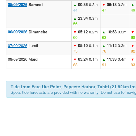
05/09/2026
Samedi
00:36
0.3m
06:18
0.2m
▲
▼
▲
44
47
49
23:34
0.3m
▲
56
06/09/2026
Dimanche
05:12
0.2m
10:58
0.3m
▼
▲
▼
60
63
68
07/09/2026
Lundi
05:10
0.1m
11:12
0.3m
▼
▲
▼
75
78
82
08/09/2026 Mardi
05:24
0.1m
11:33
0.4m
▼
▲
▼
88
91
93
Tide from Fare Ute Point, Papeete Harbor, Tahiti (21.82km fr
Spots tide forecasts are provided with no warranty. Do not use for naviga