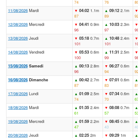
74
76
8
11/08/2026
Mardi
04:02
1.1m
09:12
2.1m
▼
▲
87
89
9
12/08/2026
Mercredi
04:41
0.9m
10:03
2.3m
▼
▲
96
97
9
13/08/2026
Jeudi
05:18
0.7m
10:48
2.4m
▼
▲
101
101
1
14/08/2026
Vendredi
05:53
0.6m
11:31
2.5m
▼
▲
100
99
9
15/08/2026
Samedi
00:13
2.8m
06:27
0.6m
▲
▼
96
94
9
16/08/2026
Dimanche
00:42
2.7m
07:01
0.6m
▲
▼
87
83
8
17/08/2026
Lundi
01:09
2.5m
07:34
0.6m
▲
▼
74
70
6
18/08/2026
Mardi
01:35
2.4m
08:08
0.7m
▲
▼
61
57
5
19/08/2026
Mercredi
01:59
2.2m
08:45
0.8m
▲
▼
47
43
4
20/08/2026
Jeudi
02:25
2m
09:29
1m
▲
▼