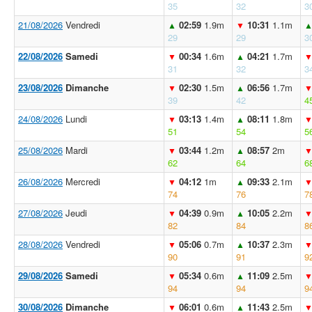
35
32
3
21/08/2026
Vendredi
02:59
1.9m
10:31
1.1m
▲
▼
29
29
3
22/08/2026
Samedi
00:34
1.6m
04:21
1.7m
▼
▲
31
32
3
23/08/2026
Dimanche
02:30
1.5m
06:56
1.7m
▼
▲
39
42
4
24/08/2026
Lundi
03:13
1.4m
08:11
1.8m
▼
▲
51
54
5
25/08/2026
Mardi
03:44
1.2m
08:57
2m
▼
▲
62
64
6
26/08/2026
Mercredi
04:12
1m
09:33
2.1m
▼
▲
74
76
7
27/08/2026
Jeudi
04:39
0.9m
10:05
2.2m
▼
▲
82
84
8
28/08/2026
Vendredi
05:06
0.7m
10:37
2.3m
▼
▲
90
91
9
29/08/2026
Samedi
05:34
0.6m
11:09
2.5m
▼
▲
94
94
9
30/08/2026
Dimanche
06:01
0.6m
11:43
2.5m
▼
▲