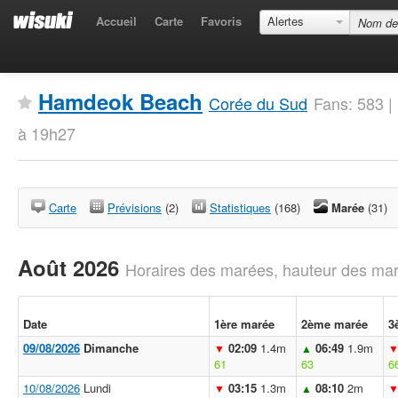
Accueil
Carte
Favoris
Alertes
Hamdeok Beach
Corée du Sud
Fans: 583 |
à 19h27
Carte
Prévisions
(2)
Statistiques
(168)
Marée
(31)
Août 2026
Horaires des marées, hauteur des mar
Date
1ère marée
2ème marée
3
09/08/2026
Dimanche
02:09
1.4m
06:49
1.9m
▼
▲
61
63
6
10/08/2026
Lundi
03:15
1.3m
08:10
2m
▼
▲