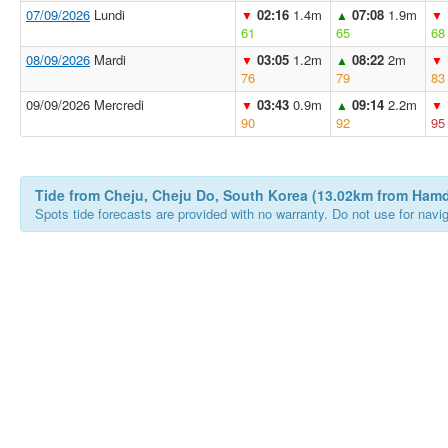
07/09/2026
Lundi
02:16
1.4m
07:08
1.9m
▼
▲
▼
61
65
68
08/09/2026
Mardi
03:05
1.2m
08:22
2m
▼
▲
▼
76
79
83
09/09/2026 Mercredi
03:43
0.9m
09:14
2.2m
▼
▲
▼
90
92
95
Tide from Cheju, Cheju Do, South Korea (13.02km from Ham
Spots tide forecasts are provided with no warranty. Do not use for naviga