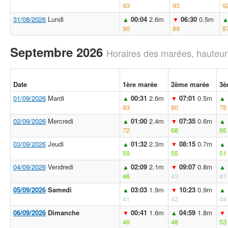
93
93
9
31/08/2026
Lundi
00:04
2.6m
06:30
0.5m
▲
▼
90
89
8
Septembre 2026
Horaires des marées, hauteur
Date
1ère marée
2ème marée
3è
01/09/2026
Mardi
00:31
2.6m
07:01
0.5m
▲
▼
▲
83
80
78
02/09/2026
Mercredi
01:00
2.4m
07:35
0.6m
▲
▼
▲
72
68
65
03/09/2026
Jeudi
01:32
2.3m
08:15
0.7m
▲
▼
▲
59
55
51
04/09/2026
Vendredi
02:09
2.1m
09:07
0.8m
▲
▼
▲
46
43
41
05/09/2026
Samedi
03:03
1.9m
10:23
0.9m
▲
▼
▲
41
42
44
06/09/2026
Dimanche
00:41
1.6m
04:59
1.8m
▼
▲
▼
46
48
53