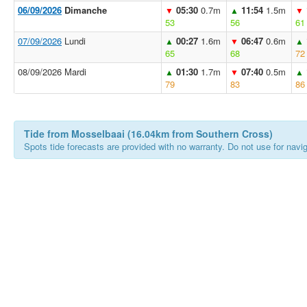
06/09/2026
Dimanche
05:30
0.7m
11:54
1.5m
▼
▲
▼
53
56
61
07/09/2026
Lundi
00:27
1.6m
06:47
0.6m
▲
▼
▲
65
68
72
08/09/2026 Mardi
01:30
1.7m
07:40
0.5m
▲
▼
▲
79
83
86
Tide from Mosselbaai (16.04km from Southern Cross)
Spots tide forecasts are provided with no warranty. Do not use for naviga