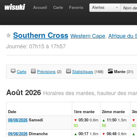
Accueil
Carte
Favoris
Alertes
Southern Cross
Western Cape
,
Afrique du 
Journée: 07h15 à 17h57
Carte
Prévisions
(2)
Statistiques
(168)
Marée
(31)
Août 2026
Horaires des marées, hauteur des mar
Date
1ère marée
2ème marée
3è
08/08/2026
Samedi
05:30
0.6m
11:50
1.5m
▼
▲
▼
53
56
60
09/08/2026
Dimanche
00:17
1.6m
06:48
0.6m
▲
▼
▲