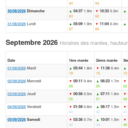
94
94
30/08/2026
Dimanche
04:37
1.9m
10:33
0.3m
▲
▼
▲
93
92
31/08/2026
Lundi
05:09
1.9m
11:04
0.3m
▲
▼
▲
87
85
Septembre 2026
Horaires des marées, hauteur
Date
1ère marée
2ème marée
3è
01/09/2026
Mardi
05:44
1.8m
11:38
0.4m
▲
▼
▲
78
75
72
02/09/2026
Mercredi
00:11
0.4m
06:23
1.7m
▼
▲
▼
68
65
62
03/09/2026
Jeudi
00:56
0.5m
07:11
1.6m
▼
▲
▼
55
51
48
04/09/2026
Vendredi
01:58
0.6m
08:17
1.5m
▼
▲
▼
43
42
41
05/09/2026
Samedi
03:36
0.7m
10:01
1.5m
▼
▲
▼
42
44
46