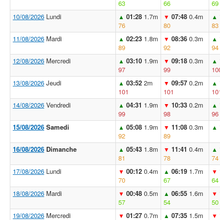
63
66
69
10/08/2026
Lundi
01:28
1.7m
07:48
0.4m
▲
▼
▲
76
80
83
11/08/2026
Mardi
02:23
1.8m
08:36
0.3m
▲
▼
▲
89
92
94
12/08/2026
Mercredi
03:10
1.9m
09:18
0.3m
▲
▼
▲
97
99
10
13/08/2026
Jeudi
03:52
2m
09:57
0.2m
▲
▼
▲
101
101
10
14/08/2026
Vendredi
04:31
1.9m
10:33
0.2m
▲
▼
▲
99
98
96
15/08/2026
Samedi
05:08
1.9m
11:08
0.3m
▲
▼
▲
92
89
16/08/2026
Dimanche
05:43
1.8m
11:41
0.4m
▲
▼
▲
81
78
74
17/08/2026
Lundi
00:12
0.4m
06:19
1.7m
▼
▲
▼
70
67
64
18/08/2026
Mardi
00:48
0.5m
06:55
1.6m
▼
▲
▼
57
54
50
19/08/2026
Mercredi
01:27
0.7m
07:35
1.5m
▼
▲
▼