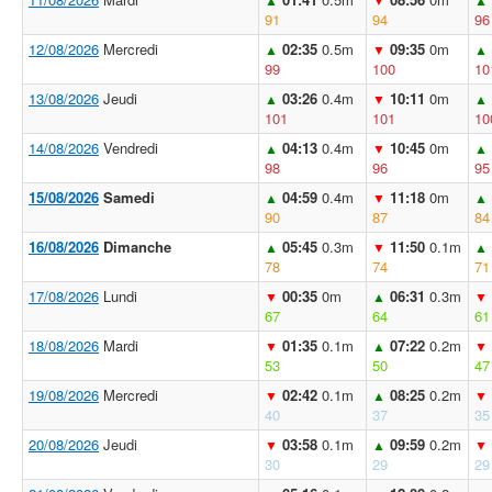
91
94
96
12/08/2026
Mercredi
02:35
0.5m
09:35
0m
▲
▼
▲
99
100
10
13/08/2026
Jeudi
03:26
0.4m
10:11
0m
▲
▼
▲
101
101
10
14/08/2026
Vendredi
04:13
0.4m
10:45
0m
▲
▼
▲
98
96
95
15/08/2026
Samedi
04:59
0.4m
11:18
0m
▲
▼
▲
90
87
84
16/08/2026
Dimanche
05:45
0.3m
11:50
0.1m
▲
▼
▲
78
74
71
17/08/2026
Lundi
00:35
0m
06:31
0.3m
▼
▲
▼
67
64
61
18/08/2026
Mardi
01:35
0.1m
07:22
0.2m
▼
▲
▼
53
50
47
19/08/2026
Mercredi
02:42
0.1m
08:25
0.2m
▼
▲
▼
40
37
35
20/08/2026
Jeudi
03:58
0.1m
09:59
0.2m
▼
▲
▼
30
29
29