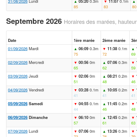
31/08/2026
Lundi
05:20
0.3m
11:07
0.1m
▲
▼
▲
85
83
80
Septembre 2026
Horaires des marées, hauteur
Date
1ère marée
2ème marée
3è
01/09/2026
Mardi
06:09
0.3m
11:38
0.1m
▲
▼
▲
75
72
69
02/09/2026
Mercredi
00:56
0m
07:06
0.3m
▼
▲
▼
65
62
59
03/09/2026
Jeudi
02:06
0m
08:21
0.2m
▼
▲
▼
51
48
46
04/09/2026
Vendredi
03:28
0.1m
10:05
0.2m
▼
▲
▼
41
41
41
05/09/2026
Samedi
04:55
0.1m
11:45
0.2m
▼
▲
▼
44
46
48
06/09/2026
Dimanche
06:10
0m
12:45
0.2m
▼
▲
▼
57
61
63
07/09/2026
Lundi
07:06
0m
13:26
0.3m
▼
▲
▼
72
76
79