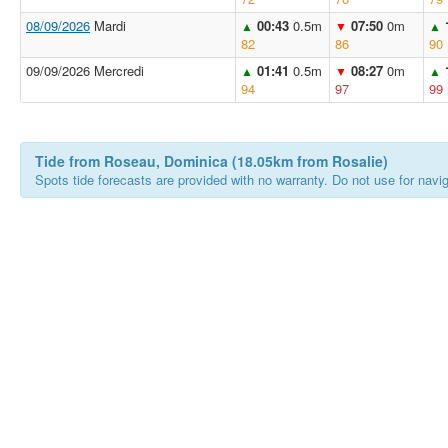
08/09/2026
Mardi
00:43
0.5m
07:50
0m
▲
▼
▲
82
86
90
09/09/2026 Mercredi
01:41
0.5m
08:27
0m
▲
▼
▲
94
97
99
Tide from Roseau, Dominica (18.05km from Rosalie)
Spots tide forecasts are provided with no warranty. Do not use for naviga