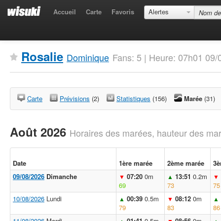
Accueil
Carte
Favoris
Alertes
Rosalie
Dominique
Fans: 5 | Heure: 07h01 09
Carte
Prévisions
(2)
Statistiques
(156)
Marée
(31)
Août 2026
Horaires des marées, hauteur des mar
Date
1ère marée
2ème marée
3è
09/08/2026
Dimanche
07:20
0m
13:51
0.2m
▼
▲
▼
69
73
75
10/08/2026
Lundi
00:39
0.5m
08:12
0m
▲
▼
▲
79
83
86
11/08/2026
Mardi
01:41
0.5m
08:56
0m
▲
▼
▲