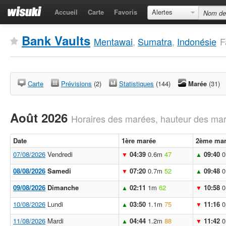
Accueil
Carte
Favoris
Alertes
Bank Vaults
Mentawai
,
Sumatra
,
Indonésie
F
Carte
Prévisions
(2)
Statistiques
(144)
Marée
(31)
Août 2026
Horaires des marées, hauteur des mar
Date
1ère marée
2ème mar
07/08/2026
Vendredi
04:39
0.6m
47
09:40
0
▼
▲
08/08/2026
Samedi
07:20
0.7m
52
09:48
0
▼
▲
09/08/2026
Dimanche
02:11
1m
62
10:58
0
▲
▼
10/08/2026
Lundi
03:50
1.1m
75
11:16
0
▲
▼
11/08/2026
Mardi
04:44
1.2m
88
11:42
0
▲
▼