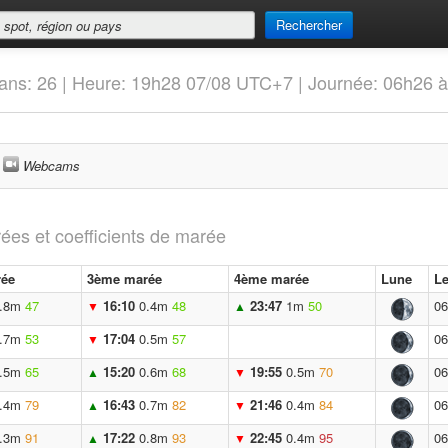
Rechercher
ans: 26 | Heure: 19h28 07/08 UTC+7 | Journée: 06h26 
Webcams
ées et coefficients de marée
ée
3ème marée
4ème marée
Lune
Le
.8m
47
16:10
0.4m
48
23:47
1m
50
06
▼
▲
.7m
53
17:04
0.5m
57
06
▼
.5m
65
15:20
0.6m
68
19:55
0.5m
70
06
▲
▼
.4m
79
16:43
0.7m
82
21:46
0.4m
84
06
▲
▼
.3m
91
17:22
0.8m
93
22:45
0.4m
95
06
▲
▼