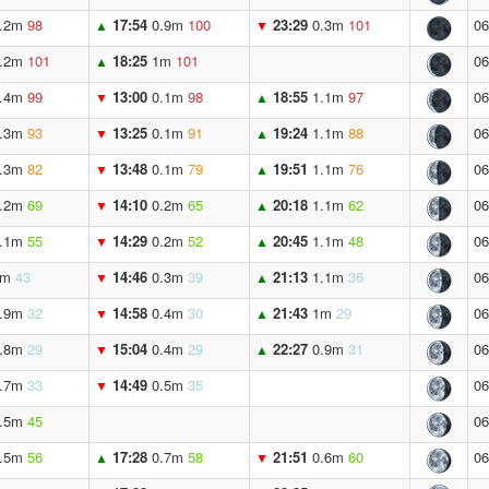
.2m
98
17:54
0.9m
100
23:29
0.3m
101
06
▲
▼
.2m
101
18:25
1m
101
06
▲
.4m
99
13:00
0.1m
98
18:55
1.1m
97
06
▼
▲
.3m
93
13:25
0.1m
91
19:24
1.1m
88
06
▼
▲
.3m
82
13:48
0.1m
79
19:51
1.1m
76
06
▼
▲
.2m
69
14:10
0.2m
65
20:18
1.1m
62
06
▼
▲
.1m
55
14:29
0.2m
52
20:45
1.1m
48
06
▼
▲
1m
43
14:46
0.3m
39
21:13
1.1m
36
06
▼
▲
.9m
32
14:58
0.4m
30
21:43
1m
29
06
▼
▲
.8m
29
15:04
0.4m
29
22:27
0.9m
31
06
▼
▲
.7m
33
14:49
0.5m
35
06
▼
.5m
45
06
.5m
56
17:28
0.7m
58
21:51
0.6m
60
06
▲
▼