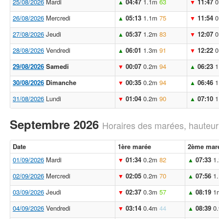
25/08/2026
Mardi
04:47
1.1m
63
11:47
0
▲
▼
26/08/2026
Mercredi
05:13
1.1m
75
11:54
0
▲
▼
27/08/2026
Jeudi
05:37
1.2m
83
12:07
0
▲
▼
28/08/2026
Vendredi
06:01
1.3m
91
12:22
0
▲
▼
29/08/2026
Samedi
00:07
0.2m
94
06:23
1
▼
▲
30/08/2026
Dimanche
00:35
0.2m
94
06:46
1
▼
▲
31/08/2026
Lundi
01:04
0.2m
90
07:10
1
▼
▲
Septembre 2026
Horaires des marées, hauteur
Date
1ère marée
2ème mar
01/09/2026
Mardi
01:34
0.2m
82
07:33
1
▼
▲
02/09/2026
Mercredi
02:05
0.2m
70
07:56
1
▼
▲
03/09/2026
Jeudi
02:37
0.3m
57
08:19
1
▼
▲
04/09/2026
Vendredi
03:14
0.4m
44
08:39
0
▼
▲