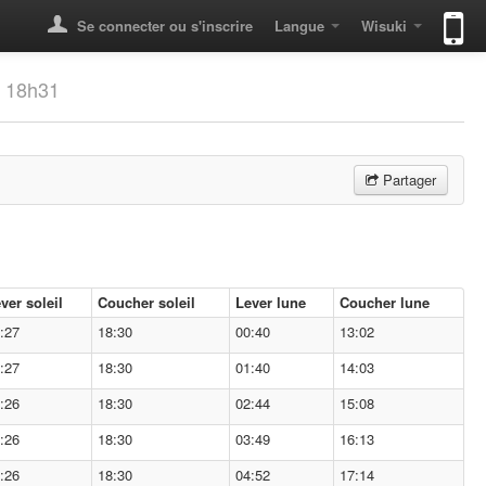
Se connecter ou s'inscrire
Langue
Wisuki
à 18h31
Partager
ver soleil
Coucher soleil
Lever lune
Coucher lune
:27
18:30
00:40
13:02
:27
18:30
01:40
14:03
:26
18:30
02:44
15:08
:26
18:30
03:49
16:13
:26
18:30
04:52
17:14