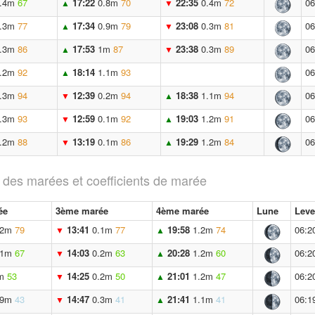
.4m
67
17:22
0.8m
70
22:35
0.4m
72
06
▲
▼
.3m
77
17:34
0.9m
79
23:08
0.3m
81
06
▲
▼
.3m
86
17:53
1m
87
23:38
0.3m
89
06
▲
▼
.2m
92
18:14
1.1m
93
06
▲
.3m
94
12:39
0.2m
94
18:38
1.1m
94
06
▼
▲
.3m
93
12:59
0.1m
92
19:03
1.2m
91
06
▼
▲
.2m
88
13:19
0.1m
86
19:29
1.2m
84
06
▼
▲
 des marées et coefficients de marée
ée
3ème marée
4ème marée
Lune
Leve
.2m
79
13:41
0.1m
77
19:58
1.2m
74
06:2
▼
▲
.1m
67
14:03
0.2m
63
20:28
1.2m
60
06:2
▼
▲
m
53
14:25
0.2m
50
21:01
1.2m
47
06:2
▼
▲
.9m
43
14:47
0.3m
41
21:41
1.1m
41
06:1
▼
▲