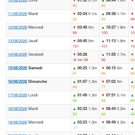
80
83
11/08/2026
Mardi
02:54
0.1m
09:38
1.7m
▼
▲
▼
92
94
96
12/08/2026
Mercredi
03:49
0m
10:27
1.8m
▼
▲
▼
99
100
10
13/08/2026
Jeudi
04:40
0m
11:13
1.8m
▼
▲
▼
101
101
10
14/08/2026
Vendredi
05:28
11:55
1.7m
▼
▲
▼
-0.1m
98
96
94
15/08/2026
Samedi
00:25
1.3m
06:15
0m
▲
▼
▲
91
89
86
16/08/2026
Dimanche
01:07
1.3m
07:02
0m
▲
▼
▲
80
77
73
17/08/2026
Lundi
01:49
1.3m
07:51
0.1m
▲
▼
▲
66
64
60
18/08/2026
Mardi
02:33
1.3m
08:44
0.2m
▲
▼
▲
52
49
46
19/08/2026
Mercredi
03:23
1.3m
09:49
0.3m
▲
▼
▲
39
37