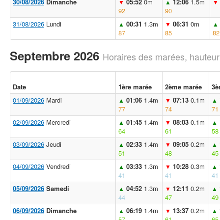
30/08/2026
Dimanche
05:52
0m
12:06
1.5m
▼
▲
▼
92
90
31/08/2026
Lundi
00:31
1.3m
06:31
0m
▲
▼
▲
87
85
82
Septembre 2026
Horaires des marées, hauteur
Date
1ère marée
2ème marée
3è
01/09/2026
Mardi
01:06
1.4m
07:13
0.1m
▲
▼
▲
77
74
71
02/09/2026
Mercredi
01:45
1.4m
08:03
0.1m
▲
▼
▲
64
61
58
03/09/2026
Jeudi
02:33
1.4m
09:05
0.2m
▲
▼
▲
51
48
45
04/09/2026
Vendredi
03:33
1.3m
10:28
0.3m
▲
▼
▲
41
41
41
05/09/2026
Samedi
04:52
1.3m
12:11
0.2m
▲
▼
▲
44
47
49
06/09/2026
Dimanche
06:19
1.4m
13:37
0.2m
▲
▼
▲
57
61
65