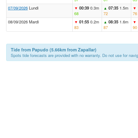
07/09/2026
Lundi
00:39
0.3m
07:35
1.5m
▼
▲
▼
68
72
76
08/09/2026 Mardi
01:55
0.2m
08:35
1.6m
▼
▲
▼
83
87
90
Tide from Papudo (5.66km from Zapallar)
Spots tide forecasts are provided with no warranty. Do not use for naviga