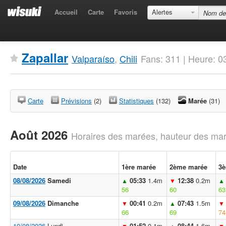
Accueil
Carte
Favoris
Alertes
Zapallar
Valparaíso
,
Chili
Fans: 311 | Heure: 
Carte
Prévisions
(2)
Statistiques
(132)
Marée
(31)
Août 2026
Horaires des marées, hauteur des mar
Date
1ère marée
2ème marée
3è
08/08/2026
Samedi
05:33
1.4m
12:38
0.2m
▲
▼
▲
56
60
63
09/08/2026
Dimanche
00:41
0.2m
07:43
1.5m
▼
▲
▼
66
69
74
10/08/2026
Lundi
01:52
0.1m
08:44
1.6m
▼
▲
▼