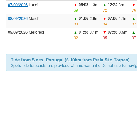
07/09/2026
Lundi
06:03
1.3m
12:24
3m
▼
▲
▼
69
72
76
08/09/2026
Mardi
01:06
2.9m
07:06
1.1m
▲
▼
▲
80
84
87
09/09/2026 Mercredi
01:58
3.1m
07:56
0.9m
▲
▼
▲
92
95
97
Tide from Sines, Portugal (6.10km from Praia São Torpes)
Spots tide forecasts are provided with no warranty. Do not use for naviga