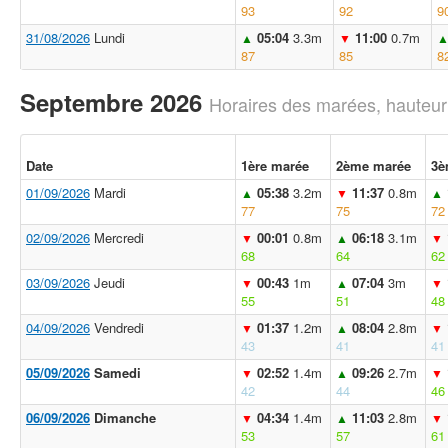
93
92
9
31/08/2026
Lundi
05:04
3.3m
11:00
0.7m
▲
▼
87
85
8
Septembre 2026
Horaires des marées, hauteur
Date
1ère marée
2ème marée
3è
01/09/2026
Mardi
05:38
3.2m
11:37
0.8m
▲
▼
▲
77
75
72
02/09/2026
Mercredi
00:01
0.8m
06:18
3.1m
▼
▲
▼
68
64
62
03/09/2026
Jeudi
00:43
1m
07:04
3m
▼
▲
▼
55
51
48
04/09/2026
Vendredi
01:37
1.2m
08:04
2.8m
▼
▲
▼
43
41
41
05/09/2026
Samedi
02:52
1.4m
09:26
2.7m
▼
▲
▼
42
44
46
06/09/2026
Dimanche
04:34
1.4m
11:03
2.8m
▼
▲
▼
53
57
61