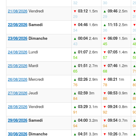
32
30
2
21/08/2026
Vendredi
03:12
1.5m
09:46
2.5m
▼
▲
29
29
3
22/08/2026
Samedi
04:46
1.6m
11:15
2.5m
▼
▲
34
36
3
23/08/2026
Dimanche
00:04
2.4m
06:09
1.5m
▲
▼
43
45
4
24/08/2026
Lundi
01:07
2.6m
07:05
1.4m
▲
▼
54
57
5
25/08/2026
Mardi
01:51
2.7m
07:46
1.2m
▲
▼
65
68
7
26/08/2026
Mercredi
02:26
2.9m
08:21
1m
▲
▼
76
78
8
27/08/2026
Jeudi
02:59
3m
08:53
0.9m
▲
▼
84
86
8
28/08/2026
Vendredi
03:29
3.1m
09:24
0.8m
▲
▼
91
92
9
29/08/2026
Samedi
04:00
3.2m
09:54
0.7m
▲
▼
94
94
9
30/08/2026
Dimanche
04:31
3.3m
10:26
0.7m
▲
▼