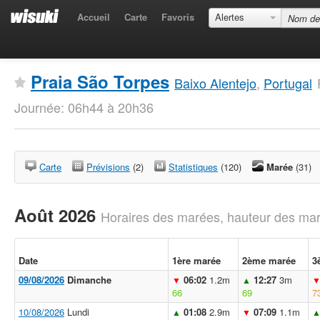
Accueil
Carte
Favoris
Alertes
Praia São Torpes
Baixo Alentejo
,
Portugal
Journée: 06h44 à 20h36
Carte
Prévisions
(2)
Statistiques
(120)
Marée
(31)
Août 2026
Horaires des marées, hauteur des mar
Date
1ère marée
2ème marée
3
09/08/2026
Dimanche
06:02
1.2m
12:27
3m
▼
▲
66
69
7
10/08/2026
Lundi
01:08
2.9m
07:09
1.1m
▲
▼