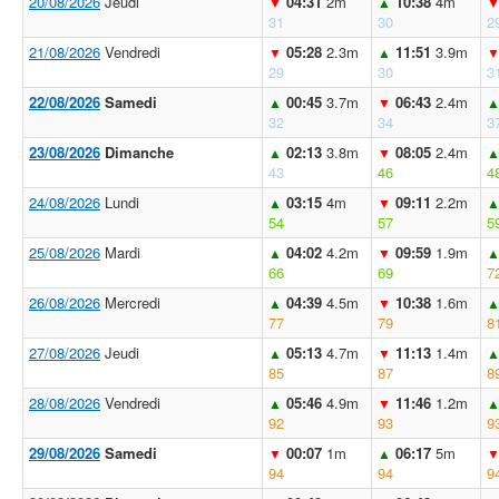
20/08/2026
Jeudi
04:31
2m
10:38
4m
▼
▲
31
30
2
21/08/2026
Vendredi
05:28
2.3m
11:51
3.9m
▼
▲
29
30
3
22/08/2026
Samedi
00:45
3.7m
06:43
2.4m
▲
▼
32
34
3
23/08/2026
Dimanche
02:13
3.8m
08:05
2.4m
▲
▼
43
46
4
24/08/2026
Lundi
03:15
4m
09:11
2.2m
▲
▼
54
57
5
25/08/2026
Mardi
04:02
4.2m
09:59
1.9m
▲
▼
66
69
7
26/08/2026
Mercredi
04:39
4.5m
10:38
1.6m
▲
▼
77
79
8
27/08/2026
Jeudi
05:13
4.7m
11:13
1.4m
▲
▼
85
87
8
28/08/2026
Vendredi
05:46
4.9m
11:46
1.2m
▲
▼
92
93
9
29/08/2026
Samedi
00:07
1m
06:17
5m
▼
▲
94
94
9