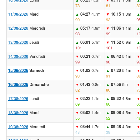
78
81
8
11/08/2026
Mardi
04:27
4.7m
10:15
1.3m
▲
▼
90
93
9
12/08/2026
Mercredi
05:17
4.9m
11:06
1.1m
▲
▼
98
99
1
13/08/2026
Jeudi
06:01
5.1m
11:52
0.9m
▲
▼
101
101
1
14/08/2026
Vendredi
00:21
0.7m
06:42
5.1m
▼
▲
99
98
9
15/08/2026
Samedi
01:02
0.7m
07:20
5.1m
▼
▲
93
91
8
16/08/2026
Dimanche
01:43
0.8m
07:56
5m
▼
▲
82
80
7
17/08/2026
Lundi
02:22
1.1m
08:32
4.8m
▼
▲
69
66
6
18/08/2026
Mardi
03:02
1.4m
09:08
4.5m
▼
▲
55
52
4
19/08/2026
Mercredi
03:44
1.7m
09:48
4.3m
▼
▲
43
39
3