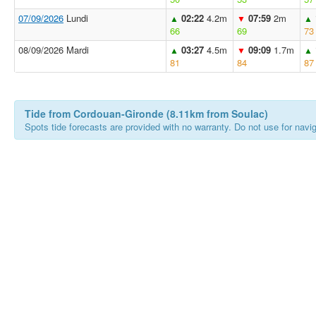
07/09/2026
Lundi
02:22
4.2m
07:59
2m
▲
▼
▲
66
69
73
08/09/2026 Mardi
03:27
4.5m
09:09
1.7m
▲
▼
▲
81
84
87
Tide from Cordouan-Gironde (8.11km from Soulac)
Spots tide forecasts are provided with no warranty. Do not use for naviga