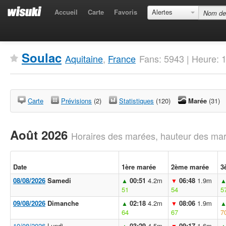
Accueil
Carte
Favoris
Alertes
Soulac
Aquitaine
,
France
Fans: 5943 | Heure:
Carte
Prévisions
(2)
Statistiques
(120)
Marée
(31)
Août 2026
Horaires des marées, hauteur des mar
Date
1ère marée
2ème marée
3
08/08/2026
Samedi
00:51
4.2m
06:48
1.9m
▲
▼
51
54
5
09/08/2026
Dimanche
02:18
4.2m
08:06
1.9m
▲
▼
64
67
7
10/08/2026
Lundi
03:29
4.5m
09:17
1.6m
▲
▼