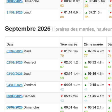
30/08/2026
Dimanche
00:40
0.9m
06:48
5.1m
▼
▲
93
92
9
31/08/2026
Lundi
01:14
0.9m
07:21
5m
▼
▲
88
86
8
Septembre 2026
Horaires des marées, hauteur
Date
1ère marée
2ème marée
3è
01/09/2026
Mardi
01:50
1m
07:55
4.9m
▼
▲
▼
79
77
74
02/09/2026
Mercredi
02:30
1.2m
08:32
4.8m
▼
▲
▼
67
64
61
03/09/2026
Jeudi
03:14
1.4m
09:16
4.6m
▼
▲
▼
53
50
48
04/09/2026
Vendredi
04:06
1.7m
10:15
4.3m
▼
▲
▼
42
41
41
05/09/2026
Samedi
05:12
2m
11:45
4.1m
▼
▲
▼
43
44
46
06/09/2026
Dimanche
00:51
4m
06:34
2.1m
▲
▼
▲
50
53
57