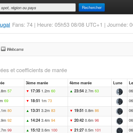
Rechercher
ugal
Fans: 74 | Heure: 05h53 08/08 UTC+1 | Journée: 
Webcams
ées et coefficients de marée
ée
3ème marée
4ème marée
Lune
Le
.8m
57
17:35
1.2m
60
23:54
2.7m
63
06
▼
▲
3m
69
18:51
1m
73
06
▼
.1m
80
13:31
3.2m
83
19:51
0.8m
86
06
▲
▼
.9m
92
14:24
3.4m
94
20:42
0.6m
96
06
▲
▼
.7m
99
15:12
3.6m
100
21:27
0.5m
101
06
▲
▼