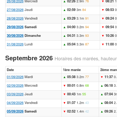
26/08/2026
Mercredi
02:26
2.9m
76
08:21
▲
▼
27/08/2026
Jeudi
02:59
3m
84
08:53
0
▲
▼
28/08/2026
Vendredi
03:29
3.1m
91
09:24
0
▲
▼
29/08/2026
Samedi
04:00
3.2m
94
09:54
0
▲
▼
30/08/2026
Dimanche
04:31
3.3m
93
10:26
0
▲
▼
31/08/2026
Lundi
05:04
3.3m
87
11:00
0
▲
▼
Septembre 2026
Horaires des marées, hauteur
Date
1ère marée
2ème mar
01/09/2026
Mardi
05:38
3.2m
77
11:37
0
▲
▼
02/09/2026
Mercredi
00:01
0.8m
68
06:18
3
▼
▲
03/09/2026
Jeudi
00:43
1m
55
07:04
3
▼
▲
04/09/2026
Vendredi
01:37
1.2m
43
08:04
2
▼
▲
05/09/2026
Samedi
02:52
1.4m
42
09:26
2
▼
▲