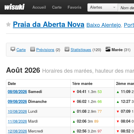
Accueil
Carte
Favoris
Alertes
Praia da Aberta Nova
Baixo Alentejo
,
Port
Carte
Prévisions
(2)
Statistiques
(120)
Marée
(31)
Août 2026
Horaires des marées, hauteur des mar
Date
1ère marée
2ème mar
08/08/2026
Samedi
04:41
1.3m
53
11:09
2
▼
▲
09/08/2026
Dimanche
06:02
1.2m
66
12:27
▼
▲
10/08/2026
Lundi
01:08
2.9m
77
07:09
1
▲
▼
11/08/2026
Mardi
02:06
3m
89
08:04
0
▲
▼
12/08/2026
Mercredi
02:56
3.2m
97
08:52
0
▲
▼