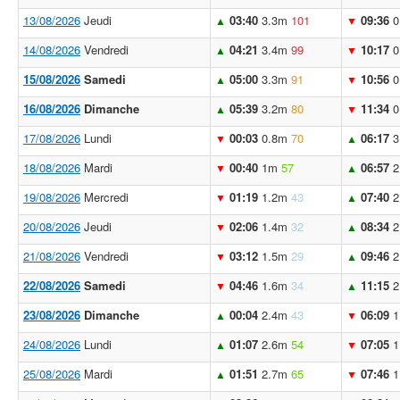
13/08/2026
Jeudi
03:40
3.3m
101
09:36
0
▲
▼
14/08/2026
Vendredi
04:21
3.4m
99
10:17
0
▲
▼
15/08/2026
Samedi
05:00
3.3m
91
10:56
0
▲
▼
16/08/2026
Dimanche
05:39
3.2m
80
11:34
0
▲
▼
17/08/2026
Lundi
00:03
0.8m
70
06:17
3
▼
▲
18/08/2026
Mardi
00:40
1m
57
06:57
2
▼
▲
19/08/2026
Mercredi
01:19
1.2m
43
07:40
2
▼
▲
20/08/2026
Jeudi
02:06
1.4m
32
08:34
2
▼
▲
21/08/2026
Vendredi
03:12
1.5m
29
09:46
2
▼
▲
22/08/2026
Samedi
04:46
1.6m
34
11:15
2
▼
▲
23/08/2026
Dimanche
00:04
2.4m
43
06:09
1
▲
▼
24/08/2026
Lundi
01:07
2.6m
54
07:05
1
▲
▼
25/08/2026
Mardi
01:51
2.7m
65
07:46
1
▲
▼