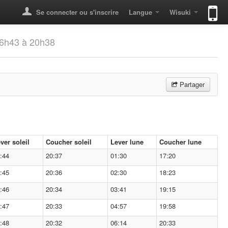
Se connecter ou s'inscrire
Langue
Wisuki
06h43 à 20h38
Partager
ver soleil
Coucher soleil
Lever lune
Coucher lune
:44
20:37
01:30
17:20
:45
20:36
02:30
18:23
:46
20:34
03:41
19:15
:47
20:33
04:57
19:58
:48
20:32
06:14
20:33