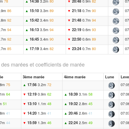
1m
78
14:38
3.2m
80
20:48
0.9m
82
07
▲
▼
.9m
86
15:10
3.3m
89
21:18
0.7m
90
07
▲
▼
.8m
92
15:42
3.4m
93
21:48
0.7m
94
07
▲
▼
.7m
94
16:13
3.5m
94
22:19
0.6m
93
07
▲
▼
.7m
92
16:45
3.4m
90
22:50
0.6m
89
07
▲
▼
.7m
85
17:19
3.4m
82
23:24
0.7m
80
07
▲
▼
 des marées et coefficients de marée
ée
3ème marée
4ème marée
Lune
Leve
.8m
75
17:56
3.2m
72
07:0
▲
.1m
64
12:19
0.9m
62
18:39
3.1m
58
07:0
▼
▲
m
51
13:10
1.1m
48
19:32
2.8m
45
07:0
▼
▲
.8m
41
14:20
1.3m
41
20:46
2.6m
41
07:0
▼
▲
.7m
44
15:59
1.3m
46
22:24
2.5m
49
07:0
▼
▲