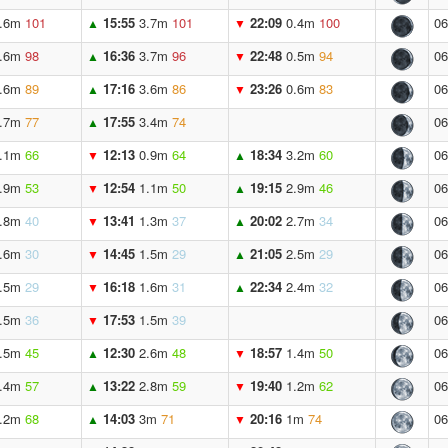
.6m
101
15:55
3.7m
101
22:09
0.4m
100
06
▲
▼
.6m
98
16:36
3.7m
96
22:48
0.5m
94
06
▲
▼
.6m
89
17:16
3.6m
86
23:26
0.6m
83
06
▲
▼
.7m
77
17:55
3.4m
74
06
▲
.1m
66
12:13
0.9m
64
18:34
3.2m
60
06
▼
▲
.9m
53
12:54
1.1m
50
19:15
2.9m
46
06
▼
▲
.8m
40
13:41
1.3m
37
20:02
2.7m
34
06
▼
▲
.6m
30
14:45
1.5m
29
21:05
2.5m
29
06
▼
▲
.5m
29
16:18
1.6m
31
22:34
2.4m
32
06
▼
▲
.5m
36
17:53
1.5m
39
06
▼
.5m
45
12:30
2.6m
48
18:57
1.4m
50
06
▲
▼
.4m
57
13:22
2.8m
59
19:40
1.2m
62
06
▲
▼
.2m
68
14:03
3m
71
20:16
1m
74
06
▲
▼