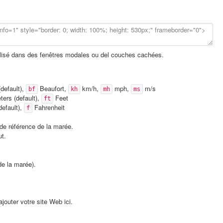
tilisé dans des fenêtres modales ou del couches cachées.
default),
Beaufort,
km/h,
mph,
m/s
bf
kh
mh
ms
ers (default),
Feet
ft
default),
Fahrenheit
f
de référence de la marée.
ut.
de la marée).
jouter votre site Web ici.