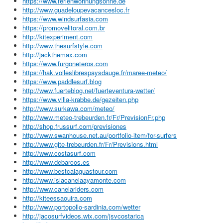
https://www.ferienwohnungsonne.de
http://www.guadeloupevacancesloc.fr
https://www.windsurfasia.com
https://promovelitoral.com.br
http://kitexperiment.com
http://www.thesurfstyle.com
http://jackthemax.com
https://www.furgoneteros.com
https://hak.voileslibrespaysdauge.fr/maree-meteo/
https://www.paddlesurf.blog
http://www.fuerteblog.net/fuerteventura-wetter/
https://www.villa-krabbe.de/gezeiten.php
http://www.surkawa.com/meteo/
http://www.meteo-trebeurden.fr/Fr/PrevisionFr.php
http://shop.frussurf.com/previsiones
http://www.swanhouse.net.au/portfolio-item/for-surfers
http://www.gite-trebeurden.fr/Fr/Previsions.html
http://www.costasurf.com
http://www.debarcos.es
http://www.bestcalaguastour.com
http://www.islacanelaayamonte.com
http://www.canelariders.com
http://kiteessaouira.com
http://www.portopollo-sardinia.com/wetter
http://jacosurfvideos.wix.com/jsvcostarica