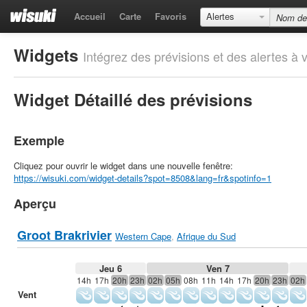
Accueil
Carte
Favoris
Alertes
Widgets
Intégrez des prévisions et des alertes à v
Widget Détaillé des prévisions
Exemple
Cliquez pour ouvrir le widget dans une nouvelle fenêtre:
https://wisuki.com/widget-details?spot=8508&lang=fr&spotinfo=1
Aperçu