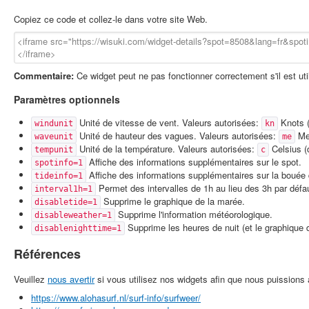
Copiez ce code et collez-le dans votre site Web.
Commentaire:
Ce widget peut ne pas fonctionner correctement s'il est u
Paramètres optionnels
Unité de vitesse de vent. Valeurs autorisées:
Knots (
windunit
kn
Unité de hauteur des vagues. Valeurs autorisées:
Met
waveunit
me
Unité de la température. Valeurs autorisées:
Celsius (
tempunit
c
Affiche des informations supplémentaires sur le spot.
spotinfo=1
Affiche des informations supplémentaires sur la bouée 
tideinfo=1
Permet des intervalles de 1h au lieu des 3h par défa
interval1h=1
Supprime le graphique de la marée.
disabletide=1
Supprime l'information météorologique.
disableweather=1
Supprime les heures de nuit (et le graphique 
disablenighttime=1
Références
Veuillez
nous avertir
si vous utilisez nos widgets afin que nous puissions a
https://www.alohasurf.nl/surf-info/surfweer/