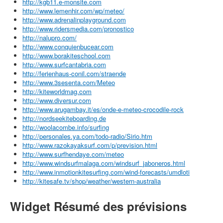
http://kgb11.e-monsite.com
http://www.lemenhir.com/wp/meteo/
http://www.adrenalinplayground.com
http://www.ridersmedia.com/pronostico
http://nalupro.com/
http://www.conquienbucear.com
http://www.borakiteschool.com
http://www.surfcantabria.com
http://ferienhaus-conil.com/straende
http://www.3sesenta.com/Meteo
http://kiteworldmag.com
http://www.diversur.com
http://www.arugambay.it/es/onde-e-meteo-crocodile-rock
http://nordseekiteboarding.de
http://woolacombe.info/surfing
http://personales.ya.com/todo-radio/Sirio.htm
http://www.razokayaksurf.com/p/prevision.html
http://www.surfhendaye.com/meteo
http://www.windsurfmalaga.com/windsurf_jaboneros.html
http://www.inmotionkitesurfing.com/wind-forecasts/umdloti
http://kitesafe.tv/shop/weather/western-australia
Widget Résumé des prévisions