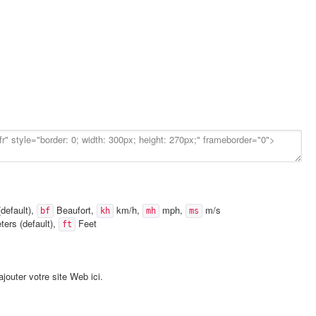
default),
Beaufort,
km/h,
mph,
m/s
bf
kh
mh
ms
ers (default),
Feet
ft
jouter votre site Web ici.