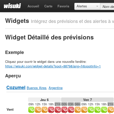
Accueil
Carte
Favoris
Alertes
Widgets
Intégrez des prévisions et des alertes à v
Widget Détaillé des prévisions
Exemple
Cliquez pour ouvrir le widget dans une nouvelle fenêtre:
https://wisuki.com/widget-details?spot=8879&lang=fr&spotinfo=1
Aperçu