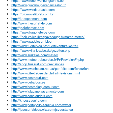
https://www.ferienwohnungsonne.de
http://www.guadeloupevacancesloc.fr
https://www.windsurfasia.com
https://promovelitoral.com.br
http://kitexperiment.com
http://www.thesurfstyle.com
http://jackthemax.com
https://www.furgoneteros.com
https://hak.voileslibrespaysdauge.fr/maree-meteo/
https://www.paddlesurf.blog
http://www.fuerteblog.net/fuerteventura-wetter/
https://www.villa-krabbe.de/gezeiten.php
http://www.surkawa.com/meteo/
http://www.meteo-trebeurden.fr/Fr/PrevisionFr.php
http://shop.frussurf.com/previsiones
http://www.swanhouse.net.au/portfolio-item/for-surfers
http://www.gite-trebeurden.fr/Fr/Previsions.html
http://www.costasurf.com
http://www.debarcos.es
http://www.bestcalaguastour.com
http://www.islacanelaayamonte.com
http://www.canelariders.com
http://kiteessaouira.com
http://www.portopollo-sardinia.com/wetter
http://jacosurfvideos.wix.com/jsvcostarica