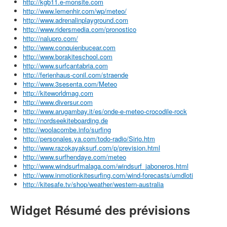
http://kgb11.e-monsite.com
http://www.lemenhir.com/wp/meteo/
http://www.adrenalinplayground.com
http://www.ridersmedia.com/pronostico
http://nalupro.com/
http://www.conquienbucear.com
http://www.borakiteschool.com
http://www.surfcantabria.com
http://ferienhaus-conil.com/straende
http://www.3sesenta.com/Meteo
http://kiteworldmag.com
http://www.diversur.com
http://www.arugambay.it/es/onde-e-meteo-crocodile-rock
http://nordseekiteboarding.de
http://woolacombe.info/surfing
http://personales.ya.com/todo-radio/Sirio.htm
http://www.razokayaksurf.com/p/prevision.html
http://www.surfhendaye.com/meteo
http://www.windsurfmalaga.com/windsurf_jaboneros.html
http://www.inmotionkitesurfing.com/wind-forecasts/umdloti
http://kitesafe.tv/shop/weather/western-australia
Widget Résumé des prévisions