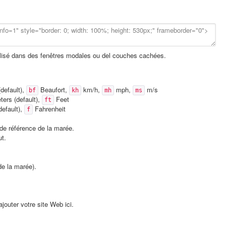
tilisé dans des fenêtres modales ou del couches cachées.
default),
Beaufort,
km/h,
mph,
m/s
bf
kh
mh
ms
ers (default),
Feet
ft
default),
Fahrenheit
f
de référence de la marée.
ut.
de la marée).
jouter votre site Web ici.