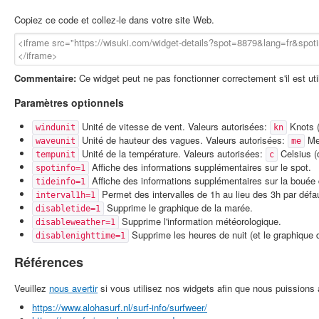
Copiez ce code et collez-le dans votre site Web.
Commentaire:
Ce widget peut ne pas fonctionner correctement s'il est u
Paramètres optionnels
Unité de vitesse de vent. Valeurs autorisées:
Knots (
windunit
kn
Unité de hauteur des vagues. Valeurs autorisées:
Met
waveunit
me
Unité de la température. Valeurs autorisées:
Celsius (
tempunit
c
Affiche des informations supplémentaires sur le spot.
spotinfo=1
Affiche des informations supplémentaires sur la bouée 
tideinfo=1
Permet des intervalles de 1h au lieu des 3h par défa
interval1h=1
Supprime le graphique de la marée.
disabletide=1
Supprime l'information météorologique.
disableweather=1
Supprime les heures de nuit (et le graphique 
disablenighttime=1
Références
Veuillez
nous avertir
si vous utilisez nos widgets afin que nous puissions a
https://www.alohasurf.nl/surf-info/surfweer/