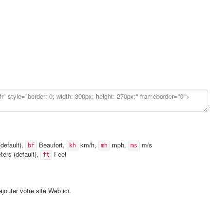
default),
Beaufort,
km/h,
mph,
m/s
bf
kh
mh
ms
ers (default),
Feet
ft
jouter votre site Web ici.