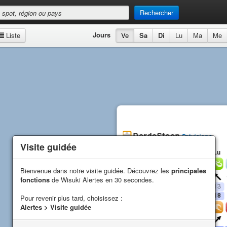
Rechercher
Jours
Liste
Ve
Sa
Di
Lu
Ma
Me
DerdeSteen
Prévisions
Visite guidée
Visite guidée
Ve
Sa
Di
Lu
Vent
Bienvenue dans notre visite guidée. Découvrez les
Bienvenue dans notre visite guidée. Découvrez les
principales
principales
Direction
fonctions
fonctions
de Wisuki Alertes en 30 secondes.
de Wisuki Alertes en 30 secondes.
Moyenne (
kn
)
6
9
20
13
Rafales (
kn
)
8
13
23
18
Pour revenir plus tard, choisissez :
Pour revenir plus tard, choisissez :
Alertes > Visite guidée
Alertes > Visite guidée
Vagues
Direction