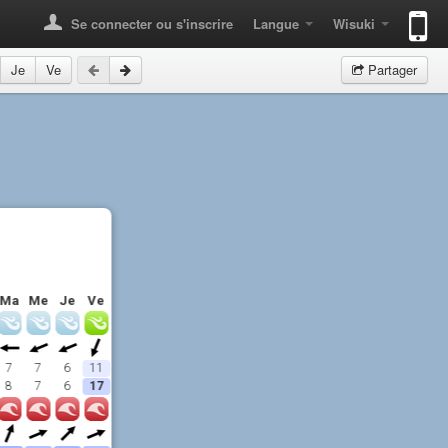
Se connecter ou s'inscrire
Langue
Wisuki
Je
Ve
Partager
Ma
Me
Je
Ve
7
7
6
11
8
7
6
17