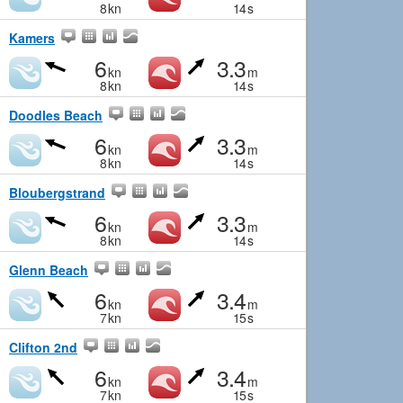
8
kn
14
s
Kamers
6
3.3
kn
m
8
kn
14
s
Doodles Beach
6
3.3
kn
m
8
kn
14
s
Bloubergstrand
6
3.3
kn
m
8
kn
14
s
Glenn Beach
6
3.4
kn
m
7
kn
15
s
Clifton 2nd
6
3.4
kn
m
7
kn
15
s