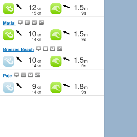
12
1.5
kn
m
15
kn
9
s
Matlai
10
1.5
kn
m
14
kn
9
s
Breezes Beach
10
1.5
kn
m
14
kn
9
s
Paje
9
1.8
kn
m
14
kn
9
s