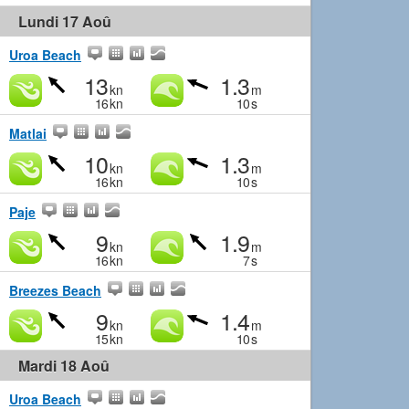
Lundi 17 Aoû
Uroa Beach
13
1.3
kn
m
16
kn
10
s
Matlai
10
1.3
kn
m
16
kn
10
s
Paje
9
1.9
kn
m
16
kn
7
s
Breezes Beach
9
1.4
kn
m
15
kn
10
s
Mardi 18 Aoû
Uroa Beach