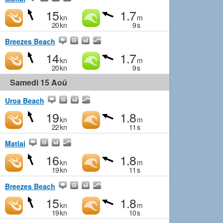
15
1.7
kn
m
20
kn
9
s
Breezes Beach
14
1.7
kn
m
20
kn
9
s
Samedi 15 Aoû
Uroa Beach
19
1.8
kn
m
22
kn
11
s
Matlai
16
1.8
kn
m
19
kn
11
s
Breezes Beach
15
1.8
kn
m
19
kn
10
s