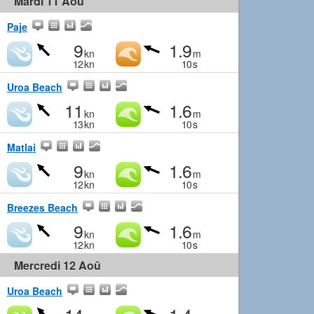
Mardi 11 Aoû
Paje
9
1.9
kn
m
12
kn
10
s
Uroa Beach
11
1.6
kn
m
13
kn
10
s
Matlai
9
1.6
kn
m
12
kn
10
s
Breezes Beach
9
1.6
kn
m
12
kn
10
s
Mercredi 12 Aoû
Uroa Beach