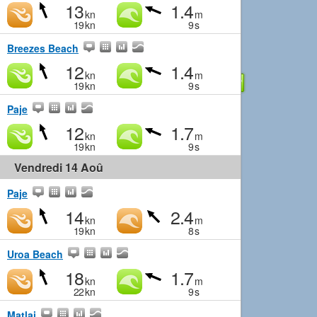
13
1.4
kn
m
19
kn
9
s
Breezes Beach
12
1.4
kn
m
19
kn
9
s
Paje
12
1.7
kn
m
19
kn
9
s
Vendredi 14 Aoû
Paje
14
2.4
kn
m
19
kn
8
s
Uroa Beach
18
1.7
kn
m
22
kn
9
s
Matlai