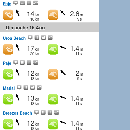
Paje
14
2.6
kn
m
18
kn
9
s
Dimanche 16 Aoû
Uroa Beach
17
1.4
kn
m
20
kn
11
s
Paje
12
2
kn
m
18
kn
9
s
Matlai
13
1.4
kn
m
18
kn
11
s
Breezes Beach
12
1.4
kn
m
18
kn
11
s