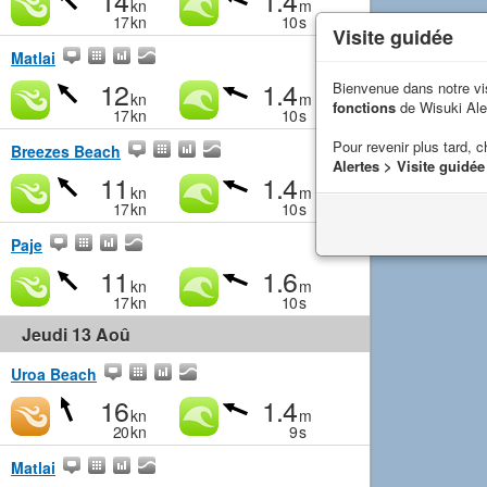
14
1.4
kn
m
17
kn
10
s
Visite guidée
Matlai
12
1.4
Bienvenue dans notre vi
kn
m
fonctions
de Wisuki Ale
17
kn
10
s
Pour revenir plus tard, c
Breezes Beach
Alertes > Visite guidée
11
1.4
kn
m
17
kn
10
s
Paje
11
1.6
kn
m
17
kn
10
s
Jeudi 13 Aoû
Uroa Beach
16
1.4
kn
m
20
kn
9
s
Matlai