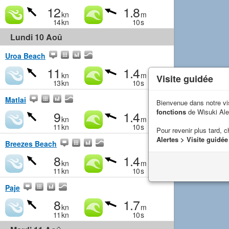
12
1.8
kn
m
14
kn
10
s
Lundi 10 Aoû
Uroa Beach
11
1.4
kn
m
Visite guidée
13
kn
10
s
Matlai
Bienvenue dans notre vi
fonctions
de Wisuki Ale
9
1.4
kn
m
11
kn
10
s
Pour revenir plus tard, c
Alertes > Visite guidée
Breezes Beach
8
1.4
kn
m
11
kn
10
s
Paje
8
1.7
kn
m
11
kn
10
s