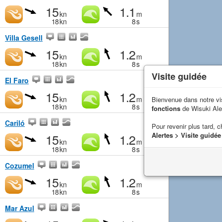
15
1.1
kn
m
18
kn
8
s
Villa Gesell
15
1.2
kn
m
18
kn
8
s
Visite guidée
El Faro
15
1.2
kn
m
Bienvenue dans notre vi
18
kn
8
s
fonctions
de Wisuki Ale
Cariló
Pour revenir plus tard, c
15
1.2
Alertes > Visite guidée
kn
m
18
kn
8
s
Cozumel
15
1.2
kn
m
18
kn
8
s
Mar Azul