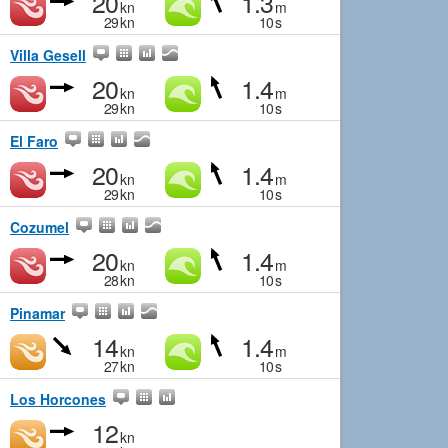
20
1.3
kn
m
29
kn
10
s
Villa Gesell
20
1.4
kn
m
29
kn
10
s
El Faro
20
1.4
kn
m
29
kn
10
s
Cozumel
20
1.4
kn
m
28
kn
10
s
Pinamar
14
1.4
kn
m
27
kn
10
s
Los Horcones
12
kn