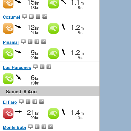
15
1.1
kn
m
18
kn
8
s
Cozumel
12
1.2
kn
m
21
kn
8
s
Pinamar
9
1.2
kn
m
20
kn
8
s
Los Horcones
6
kn
19
kn
Samedi 8 Aoû
El Faro
21
1.4
kn
m
29
kn
10
s
Monte Bubi