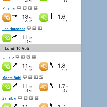
24
kn
9
s
Pinamar
13
1.6
kn
m
22
kn
9
s
Los Horcones
11
kn
19
kn
Lundi 10 Aoû
El Faro
11
1.8
kn
m
16
kn
12
s
Monte Bubi
11
1.7
kn
m
16
kn
12
s
Zanzíbar
11
1.7