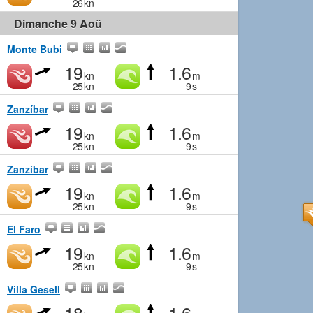
26
kn
Dimanche 9 Aoû
Monte Bubi
19
1.6
kn
m
25
kn
9
s
Zanzíbar
19
1.6
kn
m
25
kn
9
s
Zanzíbar
19
1.6
kn
m
25
kn
9
s
El Faro
19
1.6
kn
m
25
kn
9
s
Villa Gesell
18
1.6