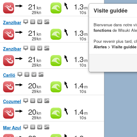
21
1.3
kn
m
Visite guidée
29
kn
10
s
Zanzíbar
Bienvenue dans notre vi
21
1.3
fonctions
de Wisuki Ale
kn
m
29
kn
10
s
Pour revenir plus tard, c
Alertes > Visite guidée
Zanzíbar
21
1.3
kn
m
29
kn
10
s
Cariló
20
1.4
kn
m
29
kn
10
s
Cozumel
20
1.4
kn
m
29
kn
10
s
Mar Azul