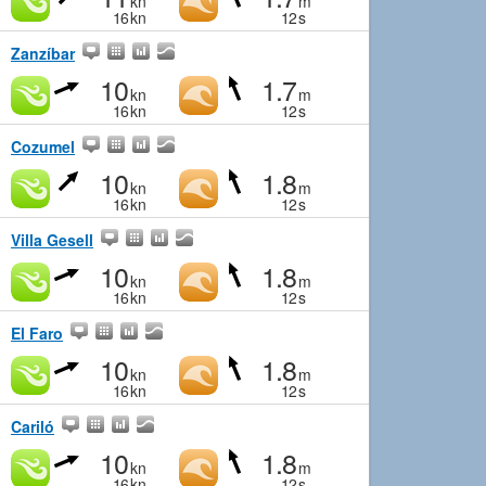
kn
m
16
kn
12
s
Zanzíbar
10
1.7
kn
m
16
kn
12
s
Cozumel
10
1.8
kn
m
16
kn
12
s
Villa Gesell
10
1.8
kn
m
16
kn
12
s
El Faro
10
1.8
kn
m
16
kn
12
s
Cariló
10
1.8
kn
m
16
kn
12
s