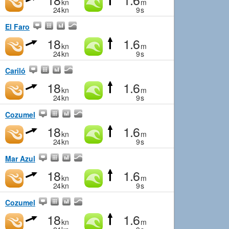
kn
m
24
kn
9
s
El Faro
18
1.6
kn
m
24
kn
9
s
Cariló
18
1.6
kn
m
24
kn
9
s
Cozumel
18
1.6
kn
m
24
kn
9
s
Mar Azul
18
1.6
kn
m
24
kn
9
s
Cozumel
18
1.6
kn
m