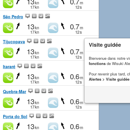
13
0.7
kn
m
17
kn
12
s
São Pedro
13
0.7
kn
m
17
kn
12
s
Tijucopava
Visite guidée
13
0.7
kn
m
17
kn
12
s
Bienvenue dans notre vi
fonctions
de Wisuki Ale
Itararé
13
0.6
Pour revenir plus tard, c
kn
m
Alertes > Visite guidée
17
kn
12
s
Quebra-Mar
13
0.6
kn
m
17
kn
12
s
Porta do Sol
13
0.6
kn
m