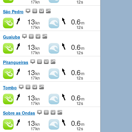
17
kn
12
s
São Pedro
13
0.6
kn
m
17
kn
12
s
Guaiuba
13
0.6
kn
m
17
kn
12
s
Pitangueiras
13
0.6
kn
m
17
kn
12
s
Tombo
13
0.6
kn
m
17
kn
12
s
Sobre as Ondas
13
0.6
kn
m
17
kn
12
s