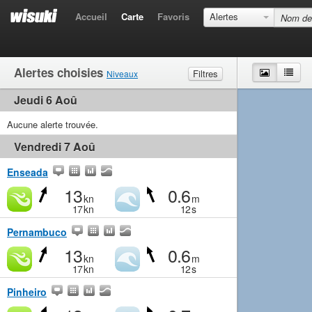
Accueil
Carte
Favoris
Alertes
Alertes choisies
Carte
List
Filtres
Niveaux
Jeudi 6 Aoû
Vent
Très léger
Léger
Moyen
Fort
Vagues
Aucune alerte trouvée.
Très léger
Petites
Moyen
Grandes
Vendredi 7 Aoû
Enseada
13
0.6
kn
m
17
kn
12
s
Pernambuco
13
0.6
kn
m
17
kn
12
s
Pinheiro