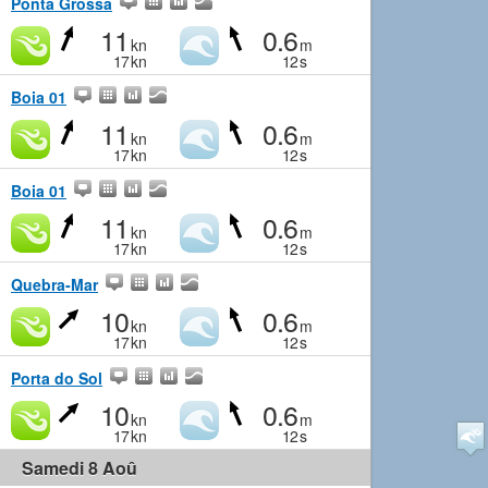
Ponta Grossa
11
0.6
kn
m
17
kn
12
s
Boia 01
11
0.6
kn
m
17
kn
12
s
Boia 01
11
0.6
kn
m
17
kn
12
s
Quebra-Mar
10
0.6
kn
m
17
kn
12
s
Porta do Sol
10
0.6
kn
m
17
kn
12
s
Samedi 8 Aoû