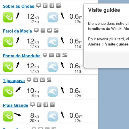
Sobre as Ondas
Visite guidée
12
0.6
kn
m
17
kn
12
s
Bienvenue dans notre vi
fonctions
de Wisuki Ale
Farol da Moela
12
0.6
Pour revenir plus tard, c
kn
m
Alertes > Visite guidée
17
kn
11
s
Ponta do Monduba
12
0.6
kn
m
17
kn
11
s
Tijucopava
10
0.6
kn
m
19
kn
12
s
Praia Grande
8
0.6
kn
m
20
kn
12
s