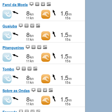
Farol da Moela
8
1.6
kn
m
11
kn
15
s
Guaiuba
8
1.5
kn
m
11
kn
15
s
Pitangueiras
8
1.5
kn
m
11
kn
15
s
Tombo
8
1.5
kn
m
11
kn
15
s
Sobre as Ondas
8
1.5
kn
m
11
kn
15
s