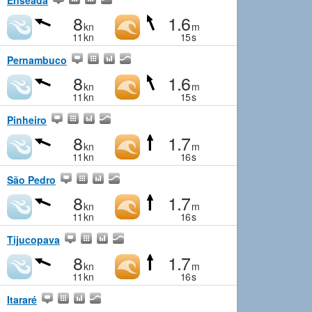
Enseada
8
1.6
kn
m
11
kn
15
s
Pernambuco
8
1.6
kn
m
11
kn
15
s
Pinheiro
8
1.7
kn
m
11
kn
16
s
São Pedro
8
1.7
kn
m
11
kn
16
s
Tijucopava
8
1.7
kn
m
11
kn
16
s
Itararé