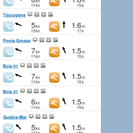
kn
m
11
kn
15
s
Tijucopava
5
1.6
kn
m
13
kn
17
s
Ponta Grossa
7
1.5
kn
m
11
kn
15
s
Boia 01
7
1.5
kn
m
11
kn
15
s
Boia 01
6
1.5
kn
m
11
kn
15
s
Quebra-Mar
5
1.5
kn
m
12
kn
15
s