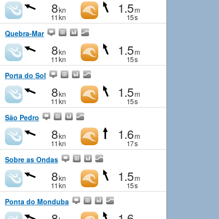
8
1.5
kn
m
11
kn
15
s
Quebra-Mar
8
1.5
kn
m
11
kn
15
s
Porta do Sol
8
1.5
kn
m
11
kn
15
s
São Pedro
8
1.6
kn
m
11
kn
17
s
Sobre as Ondas
8
1.5
kn
m
11
kn
15
s
Ponta do Monduba
8
1.6