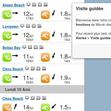
Aimen Beach
Visite guidée
12
1.8
kn
m
17
kn
14
s
Bienvenue dans notre vi
fonctions
de Wisuki Ale
Longmen
12
1.8
Pour revenir plus tard, c
kn
m
Alertes > Visite guidée
16
kn
14
s
Beilao Bay
11
1.8
kn
m
16
kn
14
s
Citou Beach
11
1.9
kn
m
16
kn
14
s
Lundi 10 Aoû
Citou Beach
14
1.5
kn
m