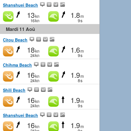
Shanshuei Beach
13
1.8
kn
m
16
kn
9
s
Mardi 11 Aoû
Citou Beach
18
1.6
kn
m
24
kn
9
s
Chihma Beach
16
1.9
kn
m
24
kn
8
s
Shili Beach
16
1.9
kn
m
24
kn
9
s
Shanshuei Beach
16
1.9
kn
m
24
kn
9
s