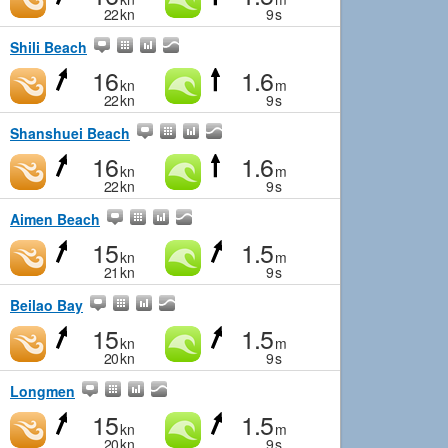
22
kn
9
s
Shili Beach
16
1.6
kn
m
22
kn
9
s
Shanshuei Beach
16
1.6
kn
m
22
kn
9
s
Aimen Beach
15
1.5
kn
m
21
kn
9
s
Beilao Bay
15
1.5
kn
m
20
kn
9
s
Longmen
15
1.5
kn
m
20
kn
9
s