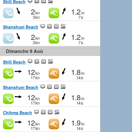
Shili Beach
2
1.2
kn
m
3
kn
7
s
Shanshuei Beach
2
1.2
kn
m
3
kn
7
s
Dimanche 9 Aoû
Shili Beach
12
1.8
kn
m
17
kn
14
s
Shanshuei Beach
12
1.8
kn
m
17
kn
14
s
Chihma Beach
12
1.9
kn
m
17
kn
14
s