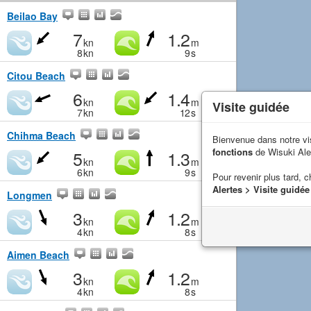
Beilao Bay
7
1.2
kn
m
8
kn
9
s
Citou Beach
6
1.4
kn
m
Visite guidée
7
kn
12
s
Chihma Beach
Bienvenue dans notre vi
fonctions
de Wisuki Ale
5
1.3
kn
m
6
kn
9
s
Pour revenir plus tard, c
Alertes > Visite guidée
Longmen
3
1.2
kn
m
4
kn
8
s
Aimen Beach
3
1.2
kn
m
4
kn
8
s