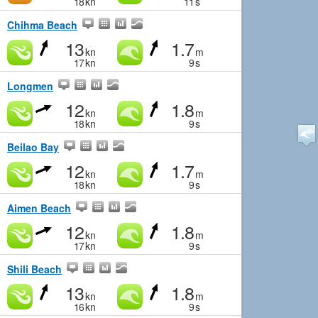
18
kn
11
s
Chihma Beach
13
1.7
kn
m
17
kn
9
s
Longmen
12
1.8
kn
m
18
kn
9
s
Beilao Bay
12
1.7
kn
m
18
kn
9
s
Aimen Beach
12
1.8
kn
m
17
kn
9
s
Shili Beach
13
1.8
kn
m
16
kn
9
s