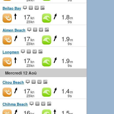
Beilao Bay
17
1.8
kn
m
23
kn
9
s
Aimen Beach
17
1.9
kn
m
23
kn
9
s
Longmen
17
1.9
kn
m
23
kn
9
s
Mercredi 12 Aoû
Citou Beach
17
1.4
kn
m
23
kn
9
s
Chihma Beach
16
1.5
kn
m