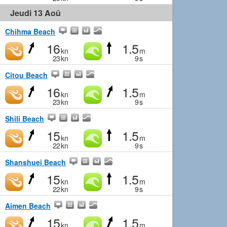
Jeudi 13 Aoû
Chihma Beach
16
1.5
kn
m
23
kn
9
s
Citou Beach
16
1.5
kn
m
23
kn
9
s
Shili Beach
15
1.5
kn
m
22
kn
9
s
Shanshuei Beach
15
1.5
kn
m
22
kn
9
s
Aimen Beach
15
1.5
kn
m