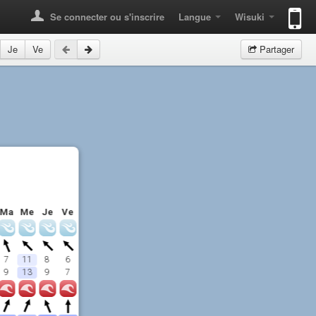
Se connecter ou s'inscrire
Langue
Wisuki
Je
Ve
Partager
Ma
Me
Je
Ve
7
11
8
6
9
13
9
7