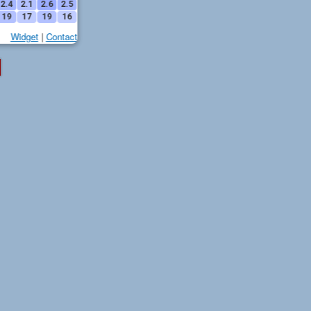
2.4
2.1
2.6
2.5
19
17
19
16
Widget
|
Contact