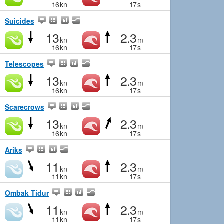
16
kn
17
s
Suicides
13
2.3
kn
m
16
kn
17
s
Telescopes
13
2.3
kn
m
16
kn
17
s
Scarecrows
13
2.3
kn
m
16
kn
17
s
Ariks
11
2.3
kn
m
11
kn
17
s
Ombak Tidur
11
2.3
kn
m
11
kn
17
s