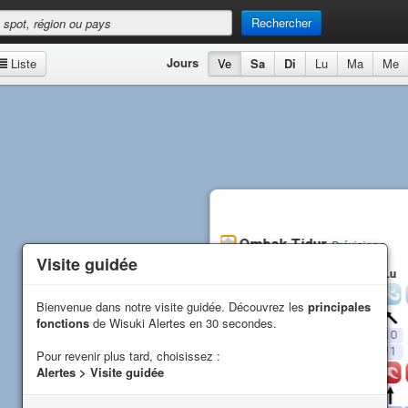
Rechercher
Jours
Liste
Ve
Sa
Di
Lu
Ma
Me
Ombak Tidur
Prévisions
Visite guidée
Visite guidée
Ve
Sa
Di
Lu
Vent
Bienvenue dans notre visite guidée. Découvrez les
Bienvenue dans notre visite guidée. Découvrez les
principales
principales
Direction
fonctions
fonctions
de Wisuki Alertes en 30 secondes.
de Wisuki Alertes en 30 secondes.
Moyenne (
kn
)
13
5
12
10
Rafales (
kn
)
16
6
12
11
Pour revenir plus tard, choisissez :
Pour revenir plus tard, choisissez :
Alertes > Visite guidée
Alertes > Visite guidée
Vagues
Direction