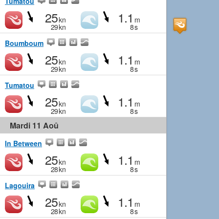
Tumatou
25
1.1
kn
m
29
kn
8
s
Boumboum
25
1.1
kn
m
29
kn
8
s
Tumatou
25
1.1
kn
m
29
kn
8
s
Mardi 11 Aoû
In Between
25
1.1
kn
m
28
kn
8
s
Lagouira
25
1.1
kn
m
28
kn
8
s