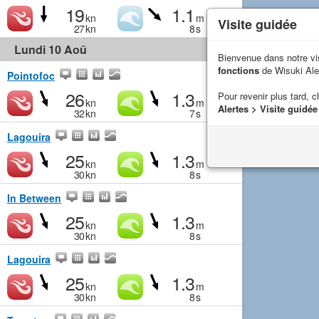
19
1.1
kn
m
Visite guidée
27
kn
8
s
Lundi 10 Aoû
Bienvenue dans notre vi
fonctions
de Wisuki Ale
Pointofoc
26
1.3
Pour revenir plus tard, c
kn
m
Alertes > Visite guidée
32
kn
7
s
Lagouira
25
1.3
kn
m
30
kn
8
s
In Between
25
1.3
kn
m
30
kn
8
s
Lagouira
25
1.3
kn
m
30
kn
8
s