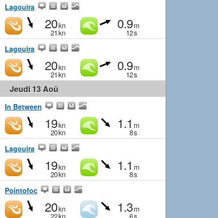
Lagouira
20
0.9
kn
m
21
kn
12
s
Lagouira
20
0.9
kn
m
21
kn
12
s
Jeudi 13 Aoû
In Between
19
1.1
kn
m
20
kn
8
s
Lagouira
19
1.1
kn
m
20
kn
8
s
Pointofoc
20
1.3
kn
m
22
kn
6
s