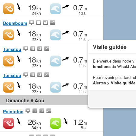
19
0.7
kn
m
24
kn
12
s
Boumboum
18
0.7
kn
m
22
kn
11
s
Visite guidée
Tumatou
18
0.7
kn
m
Bienvenue dans notre vi
22
kn
11
s
fonctions
de Wisuki Ale
Tumatou
Pour revenir plus tard, c
18
0.7
Alertes > Visite guidée
kn
m
22
kn
11
s
Dimanche 9 Aoû
Pointofoc
26
1.2
kn
m
34
kn
8
s