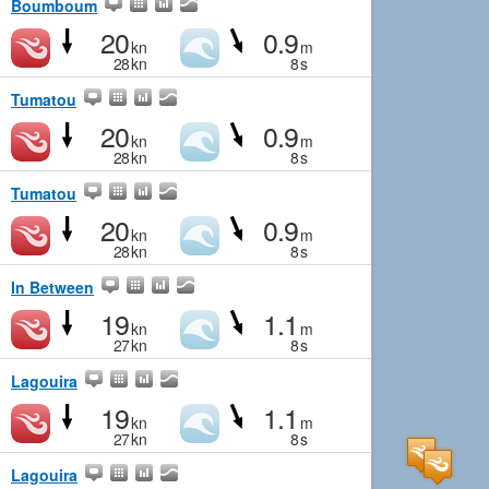
Boumboum
20
0.9
kn
m
28
kn
8
s
Tumatou
20
0.9
kn
m
28
kn
8
s
Tumatou
20
0.9
kn
m
28
kn
8
s
In Between
19
1.1
kn
m
27
kn
8
s
Lagouira
19
1.1
kn
m
27
kn
8
s
Lagouira