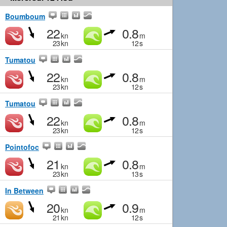
Boumboum
22
0.8
kn
m
23
kn
12
s
Tumatou
22
0.8
kn
m
23
kn
12
s
Tumatou
22
0.8
kn
m
23
kn
12
s
Pointofoc
21
0.8
kn
m
23
kn
13
s
In Between
20
0.9
kn
m
21
kn
12
s