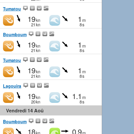
Tumatou
19
1
kn
m
21
kn
8
s
Boumboum
19
1
kn
m
21
kn
8
s
Tumatou
19
1
kn
m
21
kn
8
s
Lagouira
19
1.1
kn
m
20
kn
8
s
Vendredi 14 Aoû
Boumboum
18
0.9
kn
m