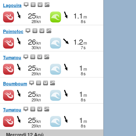
Lagouira
25
1.1
kn
m
28
kn
8
s
Pointofoc
26
1.2
kn
m
30
kn
7
s
Tumatou
25
1
kn
m
29
kn
8
s
Boumboum
25
1
kn
m
29
kn
8
s
Tumatou
25
1
kn
m
29
kn
8
s
Mercredi 12 Aoû