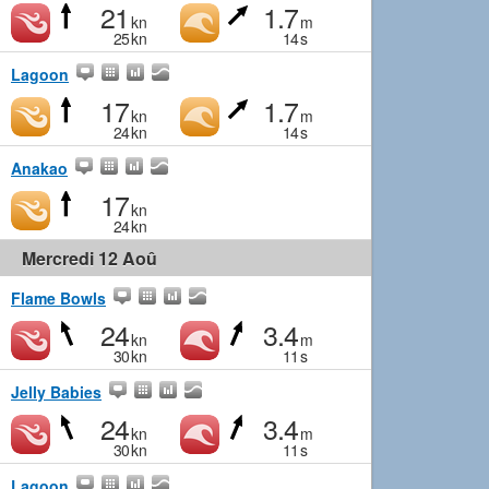
21
1.7
kn
m
25
kn
14
s
Lagoon
17
1.7
kn
m
24
kn
14
s
Anakao
17
kn
24
kn
Mercredi 12 Aoû
Flame Bowls
24
3.4
kn
m
30
kn
11
s
Jelly Babies
24
3.4
kn
m
30
kn
11
s
Lagoon