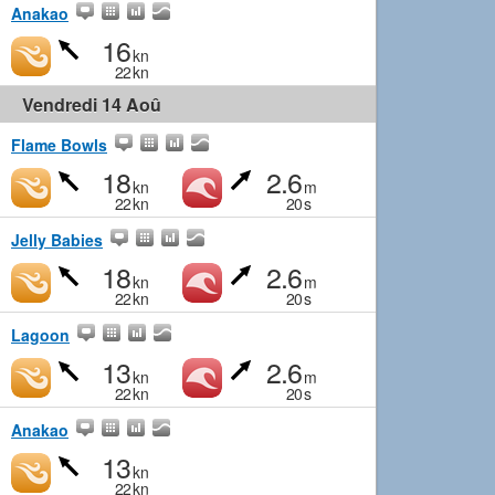
Anakao
16
kn
22
kn
Vendredi 14 Aoû
Flame Bowls
18
2.6
kn
m
22
kn
20
s
Jelly Babies
18
2.6
kn
m
22
kn
20
s
Lagoon
13
2.6
kn
m
22
kn
20
s
Anakao
13
kn
22
kn