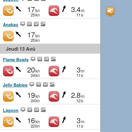
17
3.4
kn
m
25
kn
11
s
Anakao
17
kn
25
kn
Jeudi 13 Aoû
Flame Bowls
20
3
kn
m
24
kn
11
s
Jelly Babies
19
2.8
kn
m
24
kn
12
s
Lagoon
16
3
kn
m
22
kn
11
s