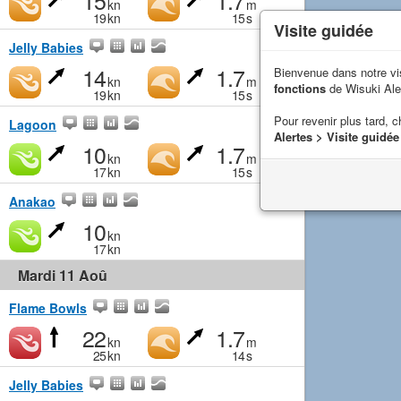
15
1.7
kn
m
19
kn
15
s
Visite guidée
Jelly Babies
14
1.7
Bienvenue dans notre vi
kn
m
fonctions
de Wisuki Ale
19
kn
15
s
Pour revenir plus tard, c
Lagoon
Alertes > Visite guidée
10
1.7
kn
m
17
kn
15
s
Anakao
10
kn
17
kn
Mardi 11 Aoû
Flame Bowls
22
1.7
kn
m
25
kn
14
s
Jelly Babies