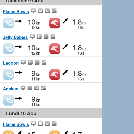
Dimanche 9 Aoû
Flame Bowls
10
1.8
kn
m
12
kn
16
s
Jelly Babies
10
1.8
kn
m
12
kn
16
s
Lagoon
9
1.8
kn
m
11
kn
16
s
Anakao
9
kn
11
kn
Lundi 10 Aoû
Flame Bowls