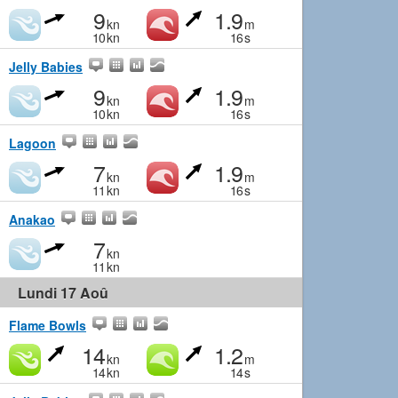
9
1.9
kn
m
10
kn
16
s
Jelly Babies
9
1.9
kn
m
10
kn
16
s
Lagoon
7
1.9
kn
m
11
kn
16
s
Anakao
7
kn
11
kn
Lundi 17 Aoû
Flame Bowls
14
1.2
kn
m
14
kn
14
s