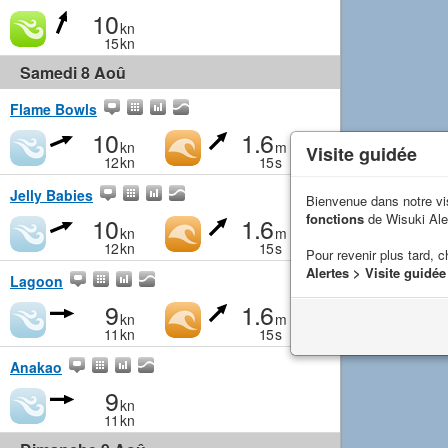
10
kn
15
kn
Samedi 8 Aoû
Flame Bowls
10
1.6
kn
m
Visite guidée
12
kn
15
s
Jelly Babies
Bienvenue dans notre vi
fonctions
de Wisuki Ale
10
1.6
kn
m
12
kn
15
s
Pour revenir plus tard, c
Alertes > Visite guidée
Lagoon
9
1.6
kn
m
11
kn
15
s
Anakao
9
kn
11
kn