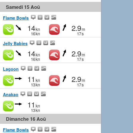
Samedi 15 Aoû
Flame Bowls
14
2.9
kn
m
16
kn
17
s
Jelly Babies
14
2.9
kn
m
16
kn
17
s
Lagoon
11
2.9
kn
m
13
kn
17
s
Anakao
11
kn
13
kn
Dimanche 16 Aoû
Flame Bowls