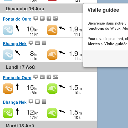
10
kn
12
s
Dimanche 16 Aoû
Visite guidée
Ponta do Ouro
Bienvenue dans notre vi
10
1.9
fonctions
de Wisuki Ale
kn
m
11
kn
11
s
Pour revenir plus tard, c
Bhanga Nek
Alertes > Visite guidée
8
1.9
kn
m
11
kn
11
s
Lundi 17 Aoû
Ponta do Ouro
15
1.5
kn
m
18
kn
10
s
Bhanga Nek
12
1.5
kn
m
17
kn
10
s
Mardi 18 Aoû