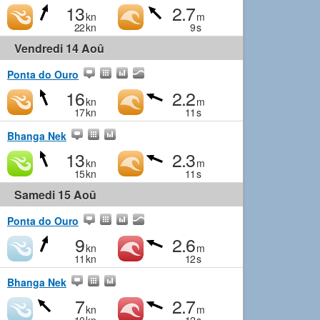
13
2.7
kn
m
22
kn
9
s
Vendredi 14 Aoû
Ponta do Ouro
16
2.2
kn
m
17
kn
11
s
Bhanga Nek
13
2.3
kn
m
15
kn
11
s
Samedi 15 Aoû
Ponta do Ouro
9
2.6
kn
m
11
kn
12
s
Bhanga Nek
7
2.7
kn
m