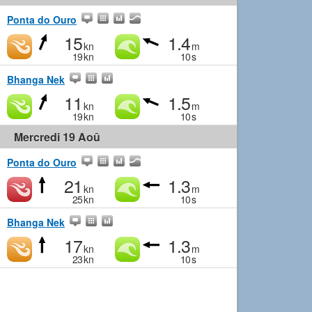
Ponta do Ouro
15
1.4
kn
m
19
kn
10
s
Bhanga Nek
11
1.5
kn
m
19
kn
10
s
Mercredi 19 Aoû
Ponta do Ouro
21
1.3
kn
m
25
kn
10
s
Bhanga Nek
17
1.3
kn
m
23
kn
10
s