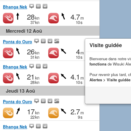
Bhanga Nek
28
4.7
kn
m
37
kn
10
s
Mercredi 12 Aoû
Ponta do Ouro
Visite guidée
26
4
kn
m
31
kn
10
s
Bienvenue dans notre vi
fonctions
de Wisuki Ale
Bhanga Nek
21
4.1
Pour revenir plus tard, c
kn
m
Alertes > Visite guidée
28
kn
10
s
Jeudi 13 Aoû
Ponta do Ouro
17
2.7
kn
m
22
kn
9
s
Bhanga Nek