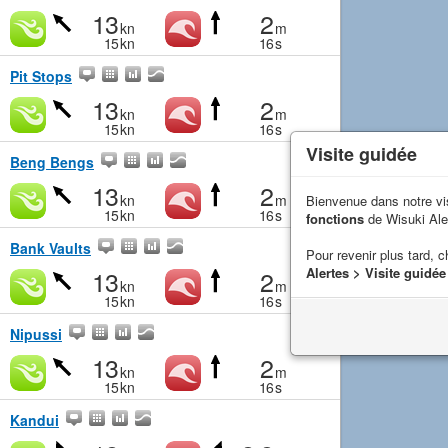
13
2
kn
m
15
kn
16
s
Pit Stops
13
2
kn
m
15
kn
16
s
Visite guidée
Beng Bengs
13
2
kn
m
Bienvenue dans notre vi
15
kn
16
s
fonctions
de Wisuki Ale
Bank Vaults
Pour revenir plus tard, c
13
2
Alertes > Visite guidée
kn
m
15
kn
16
s
Nipussi
13
2
kn
m
15
kn
16
s
Kandui