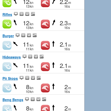
12
2.2
kn
m
13
kn
16
s
Rifles
12
2.3
kn
m
13
kn
16
s
Burger
11
2.1
kn
m
11
kn
16
s
Hideaways
11
2.1
kn
m
11
kn
16
s
Pit Stops
8
2
kn
m
10
kn
16
s
Beng Bengs
8
2
kn
m