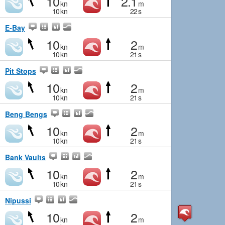
10
2.1
kn
m
10
kn
22
s
E-Bay
10
2
kn
m
10
kn
21
s
Pit Stops
10
2
kn
m
10
kn
21
s
Beng Bengs
10
2
kn
m
10
kn
21
s
Bank Vaults
10
2
kn
m
10
kn
21
s
Nipussi
10
2
kn
m