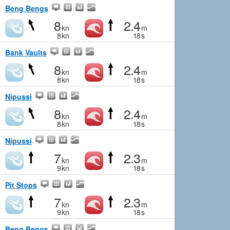
Beng Bengs
8
2.4
kn
m
8
kn
18
s
Bank Vaults
8
2.4
kn
m
8
kn
18
s
Nipussi
8
2.4
kn
m
8
kn
18
s
Nipussi
7
2.3
kn
m
9
kn
18
s
Pit Stops
7
2.3
kn
m
9
kn
18
s
Beng Bengs