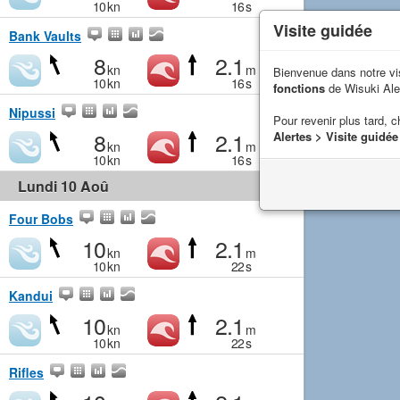
10
kn
16
s
Visite guidée
Bank Vaults
8
2.1
kn
m
Bienvenue dans notre vi
10
kn
16
s
fonctions
de Wisuki Ale
Nipussi
Pour revenir plus tard, c
8
2.1
Alertes > Visite guidée
kn
m
10
kn
16
s
Lundi 10 Aoû
Four Bobs
10
2.1
kn
m
10
kn
22
s
Kandui
10
2.1
kn
m
10
kn
22
s
Rifles