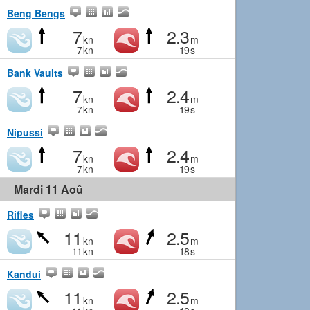
Beng Bengs
7
2.3
kn
m
7
kn
19
s
Bank Vaults
7
2.4
kn
m
7
kn
19
s
Nipussi
7
2.4
kn
m
7
kn
19
s
Mardi 11 Aoû
Rifles
11
2.5
kn
m
11
kn
18
s
Kandui
11
2.5
kn
m