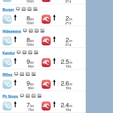
10
kn
21
s
Burger
8
2
kn
m
10
kn
21
s
Hideaways
8
2
kn
m
10
kn
21
s
Kandui
9
2.5
kn
m
8
kn
19
s
Rifles
9
2.6
kn
m
8
kn
19
s
Pit Stops
7
2.4
kn
m
7
kn
19
s