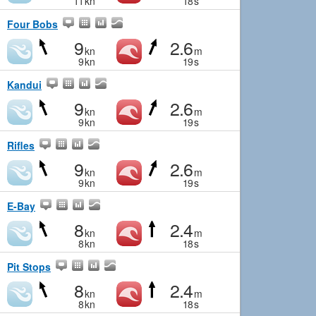
11
kn
18
s
Four Bobs
9
2.6
kn
m
9
kn
19
s
Kandui
9
2.6
kn
m
9
kn
19
s
Rifles
9
2.6
kn
m
9
kn
19
s
E-Bay
8
2.4
kn
m
8
kn
18
s
Pit Stops
8
2.4
kn
m
8
kn
18
s