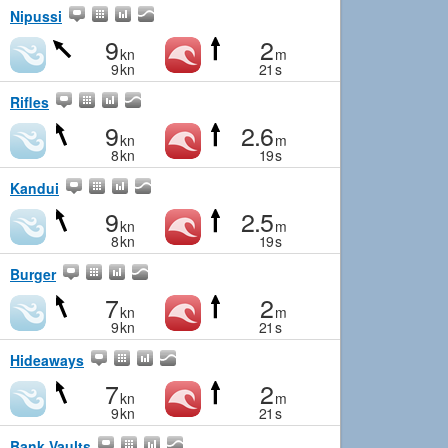
Nipussi
9
2
kn
m
9
kn
21
s
Rifles
9
2.6
kn
m
8
kn
19
s
Kandui
9
2.5
kn
m
8
kn
19
s
Burger
7
2
kn
m
9
kn
21
s
Hideaways
7
2
kn
m
9
kn
21
s
Bank Vaults