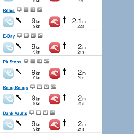
9
kn
22
s
Rifles
9
2.1
kn
m
9
kn
22
s
E-Bay
9
2
kn
m
9
kn
21
s
Pit Stops
9
2
kn
m
9
kn
21
s
Beng Bengs
9
2
kn
m
9
kn
21
s
Bank Vaults
9
2
kn
m
9
kn
21
s