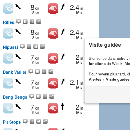
8
2.4
kn
m
8
kn
16
s
Rifles
8
2.4
kn
m
8
kn
16
s
Visite guidée
Nipussi
7
2
kn
m
Bienvenue dans notre vi
9
kn
16
s
fonctions
de Wisuki Ale
Bank Vaults
Pour revenir plus tard, c
7
2.1
Alertes > Visite guidée
kn
m
9
kn
16
s
Beng Bengs
7
2
kn
m
9
kn
16
s
Pit Stops