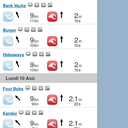
Bank Vaults
9
2
kn
m
11
kn
16
s
Burger
9
2
kn
m
10
kn
16
s
Hideaways
9
2
kn
m
10
kn
16
s
Lundi 10 Aoû
Four Bobs
9
2.1
kn
m
9
kn
22
s
Kandui
9
2.1
kn
m