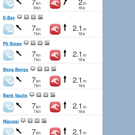
7
2
kn
m
9
kn
16
s
E-Bay
7
2.1
kn
m
7
kn
16
s
Pit Stops
7
2.1
kn
m
7
kn
16
s
Beng Bengs
7
2.1
kn
m
7
kn
16
s
Bank Vaults
7
2.1
kn
m
7
kn
16
s
Nipussi
7
2.1
kn
m