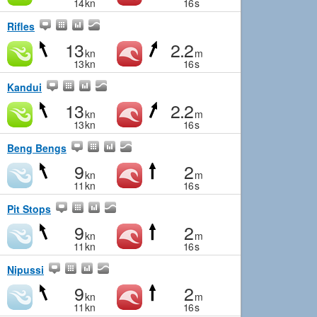
14
kn
16
s
Rifles
13
2.2
kn
m
13
kn
16
s
Kandui
13
2.2
kn
m
13
kn
16
s
Beng Bengs
9
2
kn
m
11
kn
16
s
Pit Stops
9
2
kn
m
11
kn
16
s
Nipussi
9
2
kn
m
11
kn
16
s