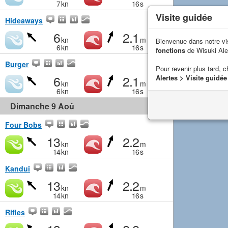
7
kn
16
s
Visite guidée
Hideaways
6
2.1
kn
m
Bienvenue dans notre vi
6
kn
16
s
fonctions
de Wisuki Ale
Burger
Pour revenir plus tard, c
6
2.1
Alertes > Visite guidée
kn
m
6
kn
16
s
Dimanche 9 Aoû
Four Bobs
13
2.2
kn
m
14
kn
16
s
Kandui
13
2.2
kn
m
14
kn
16
s
Rifles