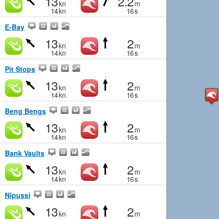
13
2.2
kn
m
14
kn
16
s
E-Bay
13
2
kn
m
14
kn
16
s
Pit Stops
13
2
kn
m
14
kn
16
s
Beng Bengs
13
2
kn
m
14
kn
16
s
Bank Vaults
13
2
kn
m
14
kn
16
s
Nipussi
13
2
kn
m