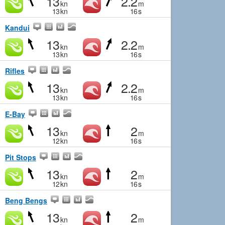
13
2.2
kn
m
13
kn
16
s
Kandui
13
2.2
kn
m
13
kn
16
s
Rifles
13
2.2
kn
m
13
kn
16
s
E-Bay
13
2
kn
m
12
kn
16
s
Pit Stops
13
2
kn
m
12
kn
16
s
Beng Bengs
13
2
kn
m