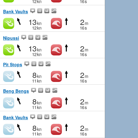
12
kn
16
s
Bank Vaults
13
2
kn
m
12
kn
16
s
Nipussi
13
2
kn
m
12
kn
16
s
Pit Stops
8
2
kn
m
11
kn
16
s
Beng Bengs
8
2
kn
m
11
kn
16
s
Bank Vaults
8
2
kn
m
11
kn
16
s