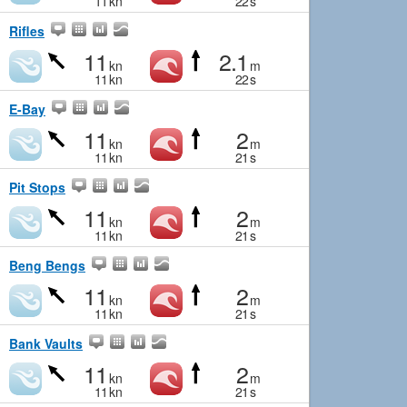
11
kn
22
s
Rifles
11
2.1
kn
m
11
kn
22
s
E-Bay
11
2
kn
m
11
kn
21
s
Pit Stops
11
2
kn
m
11
kn
21
s
Beng Bengs
11
2
kn
m
11
kn
21
s
Bank Vaults
11
2
kn
m
11
kn
21
s