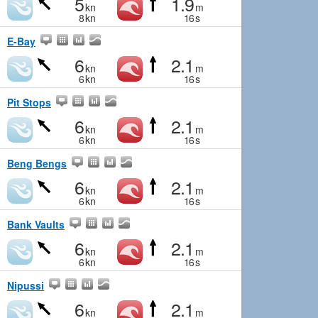
5
1.9
kn
m
8
kn
16
s
E-Bay
6
2.1
kn
m
6
kn
16
s
Pit Stops
6
2.1
kn
m
6
kn
16
s
Beng Bengs
6
2.1
kn
m
6
kn
16
s
Bank Vaults
6
2.1
kn
m
6
kn
16
s
Nipussi
6
2.1
kn
m