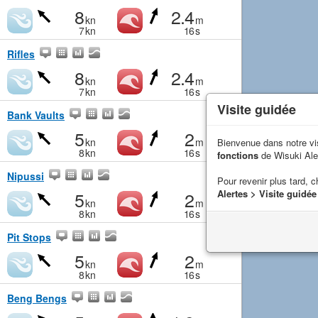
8
2.4
kn
m
7
kn
16
s
Rifles
8
2.4
kn
m
7
kn
16
s
Visite guidée
Bank Vaults
5
2
kn
m
Bienvenue dans notre vi
8
kn
16
s
fonctions
de Wisuki Ale
Nipussi
Pour revenir plus tard, c
5
2
Alertes > Visite guidée
kn
m
8
kn
16
s
Pit Stops
5
2
kn
m
8
kn
16
s
Beng Bengs