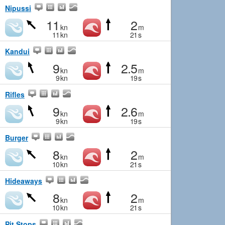
Nipussi
11
2
kn
m
11
kn
21
s
Kandui
9
2.5
kn
m
9
kn
19
s
Rifles
9
2.6
kn
m
9
kn
19
s
Burger
8
2
kn
m
10
kn
21
s
Hideaways
8
2
kn
m
10
kn
21
s
Pit Stops