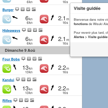
6
kn
16
s
Visite guidée
Burger
6
2.1
kn
m
Bienvenue dans notre vi
6
kn
16
s
fonctions
de Wisuki Ale
Hideaways
Pour revenir plus tard, c
6
2.1
Alertes > Visite guidée
kn
m
6
kn
16
s
Dimanche 9 Aoû
Four Bobs
13
2.2
kn
m
13
kn
16
s
Kandui
13
2.2
kn
m
13
kn
16
s
Rifles